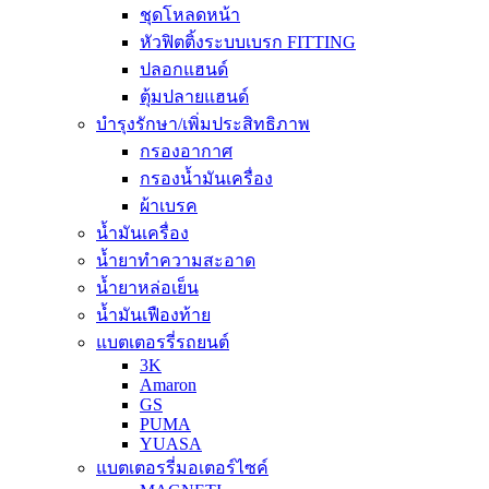
ชุดโหลดหน้า
หัวฟิตติ้งระบบเบรก FITTING
ปลอกแฮนด์
ตุ้มปลายแฮนด์
บำรุงรักษา/เพิ่มประสิทธิภาพ
กรองอากาศ
กรองน้ำมันเครื่อง
ผ้าเบรค
น้ำมันเครื่อง
น้ำยาทำความสะอาด
น้ำยาหล่อเย็น
น้ำมันเฟืองท้าย
แบตเตอรรี่รถยนต์
3K
Amaron
GS
PUMA
YUASA
แบตเตอรรี่มอเตอร์ไซค์