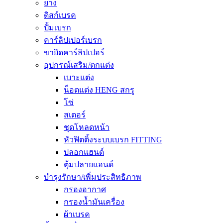
ยาง
ดิสก์เบรค
ปั้มเบรก
คาร์ลิปเปอร์เบรก
ขายึดคาร์ลิปเปอร์
อุปกรณ์เสริม/ตกแต่ง
เบาะแต่ง
น็อตแต่ง HENG สกรู
โซ่
สเตอร์
ชุดโหลดหน้า
หัวฟิตติ้งระบบเบรก FITTING
ปลอกแฮนด์
ตุ้มปลายแฮนด์
บำรุงรักษา/เพิ่มประสิทธิภาพ
กรองอากาศ
กรองน้ำมันเครื่อง
ผ้าเบรค