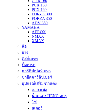
Click 160
PCX 150
PCX 160
FORZA 300
FORZA 350
ADV 350
YAMAHA
AEROX
NMAX
XMAX
ล้อ
ยาง
ดิสก์เบรค
ปั้มเบรก
คาร์ลิปเปอร์เบรก
ขายึดคาร์ลิปเปอร์
อุปกรณ์เสริม/ตกแต่ง
เบาะแต่ง
น็อตแต่ง HENG สกรู
โซ่
สเตอร์