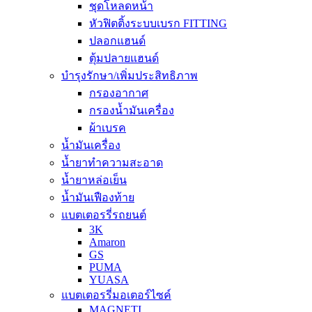
ชุดโหลดหน้า
หัวฟิตติ้งระบบเบรก FITTING
ปลอกแฮนด์
ตุ้มปลายแฮนด์
บำรุงรักษา/เพิ่มประสิทธิภาพ
กรองอากาศ
กรองน้ำมันเครื่อง
ผ้าเบรค
น้ำมันเครื่อง
น้ำยาทำความสะอาด
น้ำยาหล่อเย็น
น้ำมันเฟืองท้าย
แบตเตอรรี่รถยนต์
3K
Amaron
GS
PUMA
YUASA
แบตเตอรรี่มอเตอร์ไซค์
MAGNETI