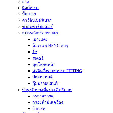
ยาง
ดิสก์เบรค
ปั้มเบรก
คาร์ลิปเปอร์เบรก
ขายึดคาร์ลิปเปอร์
อุปกรณ์เสริม/ตกแต่ง
เบาะแต่ง
น็อตแต่ง HENG สกรู
โซ่
สเตอร์
ชุดโหลดหน้า
หัวฟิตติ้งระบบเบรก FITTING
ปลอกแฮนด์
ตุ้มปลายแฮนด์
บำรุงรักษา/เพิ่มประสิทธิภาพ
กรองอากาศ
กรองน้ำมันเครื่อง
ผ้าเบรค