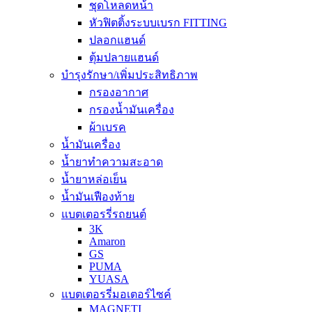
ชุดโหลดหน้า
หัวฟิตติ้งระบบเบรก FITTING
ปลอกแฮนด์
ตุ้มปลายแฮนด์
บำรุงรักษา/เพิ่มประสิทธิภาพ
กรองอากาศ
กรองน้ำมันเครื่อง
ผ้าเบรค
น้ำมันเครื่อง
น้ำยาทำความสะอาด
น้ำยาหล่อเย็น
น้ำมันเฟืองท้าย
แบตเตอรรี่รถยนต์
3K
Amaron
GS
PUMA
YUASA
แบตเตอรรี่มอเตอร์ไซค์
MAGNETI