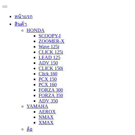
หน้าแรก
สินค้า
HONDA
SCOOPY-I
ZOOMER-X
Wave 125i
CLICK 125i
LEAD 125
ADV 150
CLICK 150i
Click 160
PCX 150
PCX 160
FORZA 300
FORZA 350
ADV 350
YAMAHA
AEROX
NMAX
XMAX
ล้อ