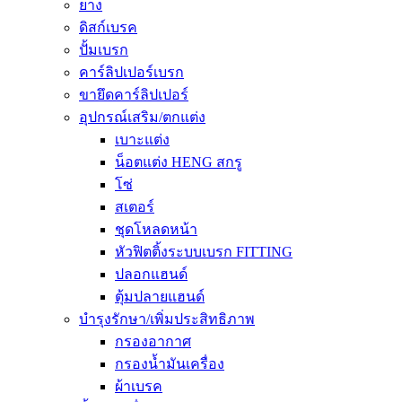
ยาง
ดิสก์เบรค
ปั้มเบรก
คาร์ลิปเปอร์เบรก
ขายึดคาร์ลิปเปอร์
อุปกรณ์เสริม/ตกแต่ง
เบาะแต่ง
น็อตแต่ง HENG สกรู
โซ่
สเตอร์
ชุดโหลดหน้า
หัวฟิตติ้งระบบเบรก FITTING
ปลอกแฮนด์
ตุ้มปลายแฮนด์
บำรุงรักษา/เพิ่มประสิทธิภาพ
กรองอากาศ
กรองน้ำมันเครื่อง
ผ้าเบรค