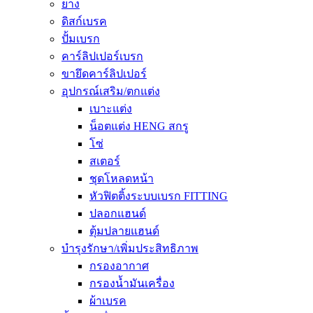
ยาง
ดิสก์เบรค
ปั้มเบรก
คาร์ลิปเปอร์เบรก
ขายึดคาร์ลิปเปอร์
อุปกรณ์เสริม/ตกแต่ง
เบาะแต่ง
น็อตแต่ง HENG สกรู
โซ่
สเตอร์
ชุดโหลดหน้า
หัวฟิตติ้งระบบเบรก FITTING
ปลอกแฮนด์
ตุ้มปลายแฮนด์
บำรุงรักษา/เพิ่มประสิทธิภาพ
กรองอากาศ
กรองน้ำมันเครื่อง
ผ้าเบรค