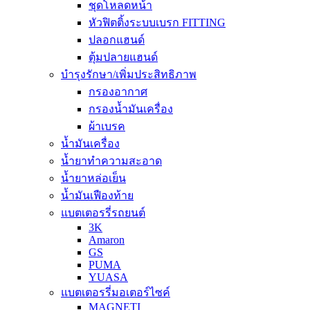
ชุดโหลดหน้า
หัวฟิตติ้งระบบเบรก FITTING
ปลอกแฮนด์
ตุ้มปลายแฮนด์
บำรุงรักษา/เพิ่มประสิทธิภาพ
กรองอากาศ
กรองน้ำมันเครื่อง
ผ้าเบรค
น้ำมันเครื่อง
น้ำยาทำความสะอาด
น้ำยาหล่อเย็น
น้ำมันเฟืองท้าย
แบตเตอรรี่รถยนต์
3K
Amaron
GS
PUMA
YUASA
แบตเตอรรี่มอเตอร์ไซค์
MAGNETI