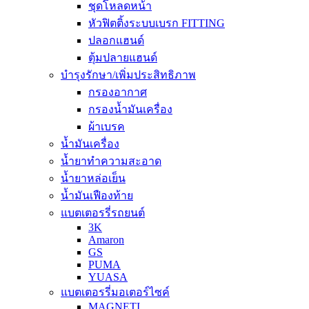
ชุดโหลดหน้า
หัวฟิตติ้งระบบเบรก FITTING
ปลอกแฮนด์
ตุ้มปลายแฮนด์
บำรุงรักษา/เพิ่มประสิทธิภาพ
กรองอากาศ
กรองน้ำมันเครื่อง
ผ้าเบรค
น้ำมันเครื่อง
น้ำยาทำความสะอาด
น้ำยาหล่อเย็น
น้ำมันเฟืองท้าย
แบตเตอรรี่รถยนต์
3K
Amaron
GS
PUMA
YUASA
แบตเตอรรี่มอเตอร์ไซค์
MAGNETI