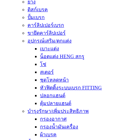
ยาง
ดิสก์เบรค
ปั้มเบรก
คาร์ลิปเปอร์เบรก
ขายึดคาร์ลิปเปอร์
อุปกรณ์เสริม/ตกแต่ง
เบาะแต่ง
น็อตแต่ง HENG สกรู
โซ่
สเตอร์
ชุดโหลดหน้า
หัวฟิตติ้งระบบเบรก FITTING
ปลอกแฮนด์
ตุ้มปลายแฮนด์
บำรุงรักษา/เพิ่มประสิทธิภาพ
กรองอากาศ
กรองน้ำมันเครื่อง
ผ้าเบรค