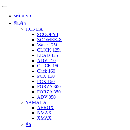
หน้าแรก
สินค้า
HONDA
SCOOPY-I
ZOOMER-X
Wave 125i
CLICK 125i
LEAD 125
ADV 150
CLICK 150i
Click 160
PCX 150
PCX 160
FORZA 300
FORZA 350
ADV 350
YAMAHA
AEROX
NMAX
XMAX
ล้อ