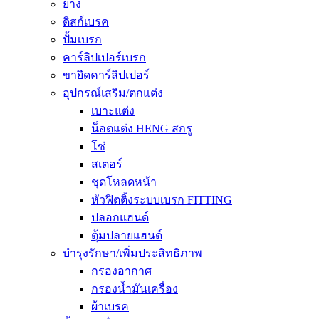
ยาง
ดิสก์เบรค
ปั้มเบรก
คาร์ลิปเปอร์เบรก
ขายึดคาร์ลิปเปอร์
อุปกรณ์เสริม/ตกแต่ง
เบาะแต่ง
น็อตแต่ง HENG สกรู
โซ่
สเตอร์
ชุดโหลดหน้า
หัวฟิตติ้งระบบเบรก FITTING
ปลอกแฮนด์
ตุ้มปลายแฮนด์
บำรุงรักษา/เพิ่มประสิทธิภาพ
กรองอากาศ
กรองน้ำมันเครื่อง
ผ้าเบรค