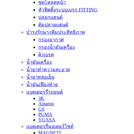
ชุดโหลดหน้า
หัวฟิตติ้งระบบเบรก FITTING
ปลอกแฮนด์
ตุ้มปลายแฮนด์
บำรุงรักษา/เพิ่มประสิทธิภาพ
กรองอากาศ
กรองน้ำมันเครื่อง
ผ้าเบรค
น้ำมันเครื่อง
น้ำยาทำความสะอาด
น้ำยาหล่อเย็น
น้ำมันเฟืองท้าย
แบตเตอรรี่รถยนต์
3K
Amaron
GS
PUMA
YUASA
แบตเตอรรี่มอเตอร์ไซค์
MAGNETI