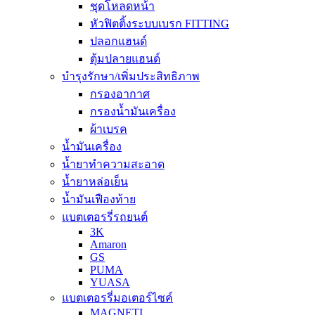
ชุดโหลดหน้า
หัวฟิตติ้งระบบเบรก FITTING
ปลอกแฮนด์
ตุ้มปลายแฮนด์
บำรุงรักษา/เพิ่มประสิทธิภาพ
กรองอากาศ
กรองน้ำมันเครื่อง
ผ้าเบรค
น้ำมันเครื่อง
น้ำยาทำความสะอาด
น้ำยาหล่อเย็น
น้ำมันเฟืองท้าย
แบตเตอรรี่รถยนต์
3K
Amaron
GS
PUMA
YUASA
แบตเตอรรี่มอเตอร์ไซค์
MAGNETI