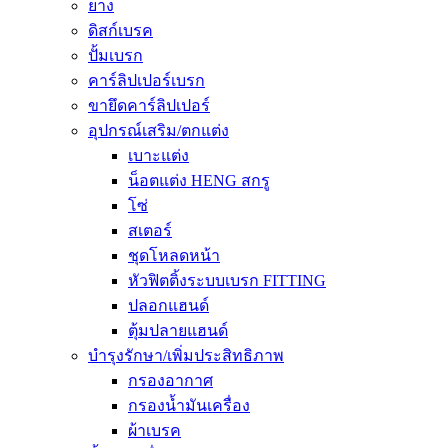
ยาง
ดิสก์เบรค
ปั้มเบรก
คาร์ลิปเปอร์เบรก
ขายึดคาร์ลิปเปอร์
อุปกรณ์เสริม/ตกแต่ง
เบาะแต่ง
น็อตแต่ง HENG สกรู
โซ่
สเตอร์
ชุดโหลดหน้า
หัวฟิตติ้งระบบเบรก FITTING
ปลอกแฮนด์
ตุ้มปลายแฮนด์
บำรุงรักษา/เพิ่มประสิทธิภาพ
กรองอากาศ
กรองน้ำมันเครื่อง
ผ้าเบรค