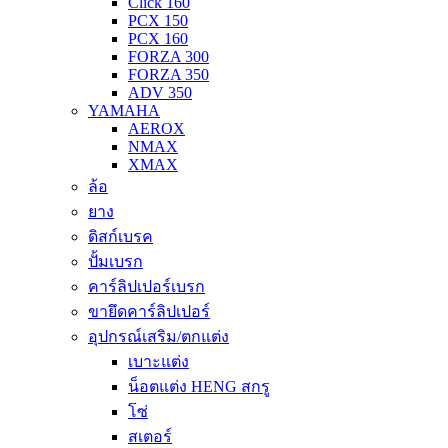
Click 160
PCX 150
PCX 160
FORZA 300
FORZA 350
ADV 350
YAMAHA
AEROX
NMAX
XMAX
ล้อ
ยาง
ดิสก์เบรค
ปั้มเบรก
คาร์ลิปเปอร์เบรก
ขายึดคาร์ลิปเปอร์
อุปกรณ์เสริม/ตกแต่ง
เบาะแต่ง
น็อตแต่ง HENG สกรู
โซ่
สเตอร์