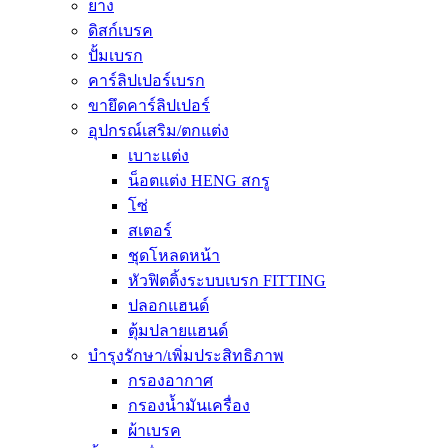
ยาง
ดิสก์เบรค
ปั้มเบรก
คาร์ลิปเปอร์เบรก
ขายึดคาร์ลิปเปอร์
อุปกรณ์เสริม/ตกแต่ง
เบาะแต่ง
น็อตแต่ง HENG สกรู
โซ่
สเตอร์
ชุดโหลดหน้า
หัวฟิตติ้งระบบเบรก FITTING
ปลอกแฮนด์
ตุ้มปลายแฮนด์
บำรุงรักษา/เพิ่มประสิทธิภาพ
กรองอากาศ
กรองน้ำมันเครื่อง
ผ้าเบรค