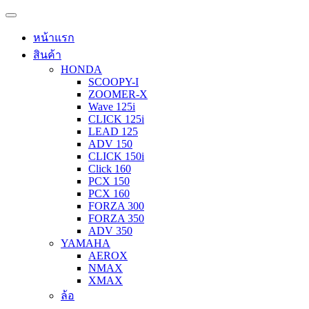
หน้าแรก
สินค้า
HONDA
SCOOPY-I
ZOOMER-X
Wave 125i
CLICK 125i
LEAD 125
ADV 150
CLICK 150i
Click 160
PCX 150
PCX 160
FORZA 300
FORZA 350
ADV 350
YAMAHA
AEROX
NMAX
XMAX
ล้อ