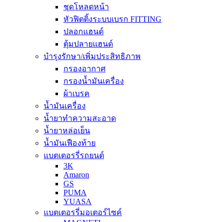
ชุดโหลดหน้า
หัวฟิตติ้งระบบเบรก FITTING
ปลอกแฮนด์
ตุ้มปลายแฮนด์
บำรุงรักษา/เพิ่มประสิทธิภาพ
กรองอากาศ
กรองน้ำมันเครื่อง
ผ้าเบรค
น้ำมันเครื่อง
น้ำยาทำความสะอาด
น้ำยาหล่อเย็น
น้ำมันเฟืองท้าย
แบตเตอรรี่รถยนต์
3K
Amaron
GS
PUMA
YUASA
แบตเตอรรี่มอเตอร์ไซค์