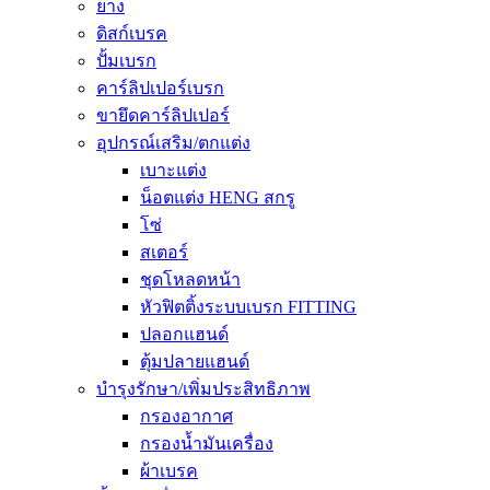
ยาง
ดิสก์เบรค
ปั้มเบรก
คาร์ลิปเปอร์เบรก
ขายึดคาร์ลิปเปอร์
อุปกรณ์เสริม/ตกแต่ง
เบาะแต่ง
น็อตแต่ง HENG สกรู
โซ่
สเตอร์
ชุดโหลดหน้า
หัวฟิตติ้งระบบเบรก FITTING
ปลอกแฮนด์
ตุ้มปลายแฮนด์
บำรุงรักษา/เพิ่มประสิทธิภาพ
กรองอากาศ
กรองน้ำมันเครื่อง
ผ้าเบรค