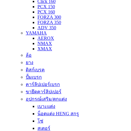
Click 160
PCX 150
PCX 160
FORZA 300
FORZA 350
ADV 350
YAMAHA
AEROX
NMAX
XMAX
ล้อ
ยาง
ดิสก์เบรค
ปั้มเบรก
คาร์ลิปเปอร์เบรก
ขายึดคาร์ลิปเปอร์
อุปกรณ์เสริม/ตกแต่ง
เบาะแต่ง
น็อตแต่ง HENG สกรู
โซ่
สเตอร์