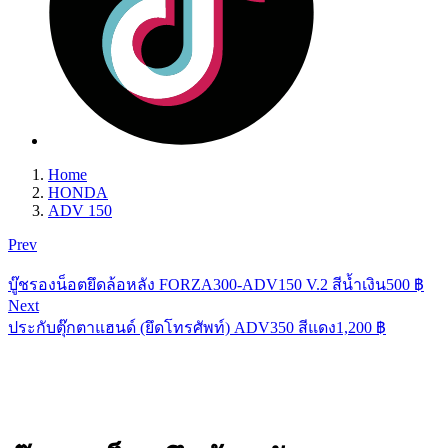
Home
HONDA
ADV 150
Prev
บู๊ชรองน็อตยึดล้อหลัง FORZA300-ADV150 V.2 สีน้ำเงิน
500
฿
Next
ประกับตุ๊กตาแฮนด์ (ยึดโทรศัพท์) ADV350 สีแดง
1,200
฿