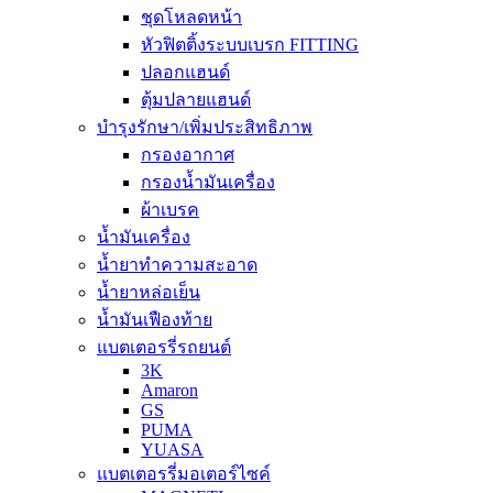
ชุดโหลดหน้า
หัวฟิตติ้งระบบเบรก FITTING
ปลอกแฮนด์
ตุ้มปลายแฮนด์
บำรุงรักษา/เพิ่มประสิทธิภาพ
กรองอากาศ
กรองน้ำมันเครื่อง
ผ้าเบรค
น้ำมันเครื่อง
น้ำยาทำความสะอาด
น้ำยาหล่อเย็น
น้ำมันเฟืองท้าย
แบตเตอรรี่รถยนต์
3K
Amaron
GS
PUMA
YUASA
แบตเตอรรี่มอเตอร์ไซค์