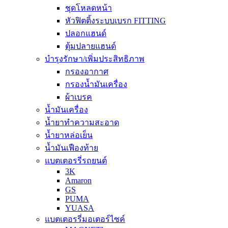
ชุดโหลดหน้า
หัวฟิตติ้งระบบเบรก FITTING
ปลอกแฮนด์
ตุ้มปลายแฮนด์
บำรุงรักษา/เพิ่มประสิทธิภาพ
กรองอากาศ
กรองน้ำมันเครื่อง
ผ้าเบรค
น้ำมันเครื่อง
น้ำยาทำความสะอาด
น้ำยาหล่อเย็น
น้ำมันเฟืองท้าย
แบตเตอรรี่รถยนต์
3K
Amaron
GS
PUMA
YUASA
แบตเตอรรี่มอเตอร์ไซค์