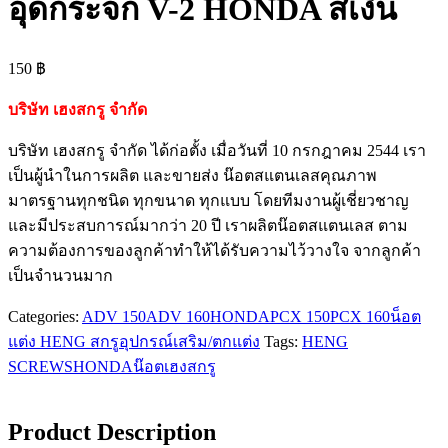
อุดกระจก V-2 HONDA สีเงิน
150
฿
บริษัท เฮงสกรู จำกัด
บริษัท เฮงสกรู จำกัด ได้ก่อตั้ง เมื่อวันที่ 10 กรกฎาคม 2544 เรา
เป็นผู้นำในการผลิต และขายส่ง น๊อตสแตนเลสคุณภาพ
มาตรฐานทุกชนิด ทุกขนาด ทุกแบบ โดยทีมงานผู้เชี่ยวชาญ
และมีประสบการณ์มากว่า 20 ปี เราผลิตน๊อตสแตนเลส ตาม
ความต้องการของลูกค้าทำให้ได้รับความไว้วางใจ จากลูกค้า
เป็นจำนวนมาก
Categories:
ADV 150
ADV 160
HONDA
PCX 150
PCX 160
น็อต
แต่ง HENG สกรู
อุปกรณ์เสริม/ตกแต่ง
Tags:
HENG
SCREWS
HONDA
น๊อต
เฮงสกรู
Product Description