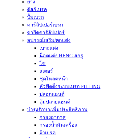
ยาง
ดิสก์เบรค
ปั้มเบรก
คาร์ลิปเปอร์เบรก
ขายึดคาร์ลิปเปอร์
อุปกรณ์เสริม/ตกแต่ง
เบาะแต่ง
น็อตแต่ง HENG สกรู
โซ่
สเตอร์
ชุดโหลดหน้า
หัวฟิตติ้งระบบเบรก FITTING
ปลอกแฮนด์
ตุ้มปลายแฮนด์
บำรุงรักษา/เพิ่มประสิทธิภาพ
กรองอากาศ
กรองน้ำมันเครื่อง
ผ้าเบรค