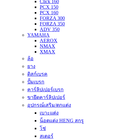
Click 160
PCX 150
PCX 160
FORZA 300
FORZA 350
ADV 350
YAMAHA
AEROX
NMAX
XMAX
ล้อ
ยาง
ดิสก์เบรค
ปั้มเบรก
คาร์ลิปเปอร์เบรก
ขายึดคาร์ลิปเปอร์
อุปกรณ์เสริม/ตกแต่ง
เบาะแต่ง
น็อตแต่ง HENG สกรู
โซ่
สเตอร์