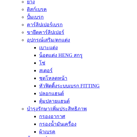
ยาง
ดิสก์เบรค
ปั้มเบรก
คาร์ลิปเปอร์เบรก
ขายึดคาร์ลิปเปอร์
อุปกรณ์เสริม/ตกแต่ง
เบาะแต่ง
น็อตแต่ง HENG สกรู
โซ่
สเตอร์
ชุดโหลดหน้า
หัวฟิตติ้งระบบเบรก FITTING
ปลอกแฮนด์
ตุ้มปลายแฮนด์
บำรุงรักษา/เพิ่มประสิทธิภาพ
กรองอากาศ
กรองน้ำมันเครื่อง
ผ้าเบรค