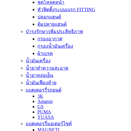
ชุดโหลดหน้า
หัวฟิตติ้งระบบเบรก FITTING
ปลอกแฮนด์
ตุ้มปลายแฮนด์
บำรุงรักษา/เพิ่มประสิทธิภาพ
กรองอากาศ
กรองน้ำมันเครื่อง
ผ้าเบรค
น้ำมันเครื่อง
น้ำยาทำความสะอาด
น้ำยาหล่อเย็น
น้ำมันเฟืองท้าย
แบตเตอรรี่รถยนต์
3K
Amaron
GS
PUMA
YUASA
แบตเตอรรี่มอเตอร์ไซค์
MAGNETI