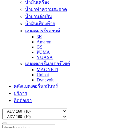
น้ำมันเครื่อง
น้ำยาทำความสะอาด
น้ำยาหล่อเย็น
น้ำมันเฟืองท้าย
แบตเตอรรี่รถยนต์
3K
Amaron
GS
PUMA
YUASA
แบตเตอรรี่มอเตอร์ไซค์
MAGNETI
Unibat
Dynavolt
คลังแบตเตอรี่นวมินทร์
บริการ
ติดต่อเรา