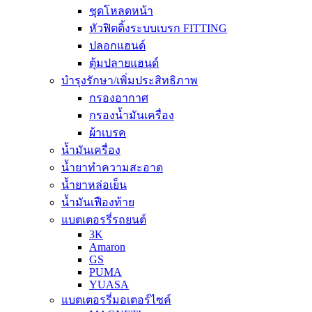
ชุดโหลดหน้า
หัวฟิตติ้งระบบเบรก FITTING
ปลอกแฮนด์
ตุ้มปลายแฮนด์
บำรุงรักษา/เพิ่มประสิทธิภาพ
กรองอากาศ
กรองน้ำมันเครื่อง
ผ้าเบรค
น้ำมันเครื่อง
น้ำยาทำความสะอาด
น้ำยาหล่อเย็น
น้ำมันเฟืองท้าย
แบตเตอรรี่รถยนต์
3K
Amaron
GS
PUMA
YUASA
แบตเตอรรี่มอเตอร์ไซค์