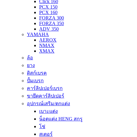
Click 160
PCX 150
PCX 160
FORZA 300
FORZA 350
ADV 350
YAMAHA
AEROX
NMAX
XMAX
ล้อ
ยาง
ดิสก์เบรค
ปั้มเบรก
คาร์ลิปเปอร์เบรก
ขายึดคาร์ลิปเปอร์
อุปกรณ์เสริม/ตกแต่ง
เบาะแต่ง
น็อตแต่ง HENG สกรู
โซ่
สเตอร์