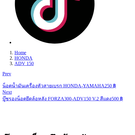
Home
HONDA
ADV 150
Prev
น็อตน้ำมันเครื่องหัวสายเบรก HONDA-YAMAHA
250
฿
Next
บู๊ชรองน็อตยึดล้อหลัง FORZA300-ADV150 V.2 สีแดง
500
฿