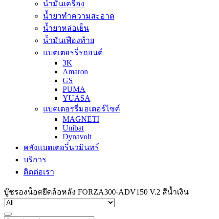
น้ำมันเครื่อง
น้ำยาทำความสะอาด
น้ำยาหล่อเย็น
น้ำมันเฟืองท้าย
แบตเตอรรี่รถยนต์
3K
Amaron
GS
PUMA
YUASA
แบตเตอรรี่มอเตอร์ไซค์
MAGNETI
Unibat
Dynavolt
คลังแบตเตอรี่นวมินทร์
บริการ
ติดต่อเรา
บู๊ชรองน็อตยึดล้อหลัง FORZA300-ADV150 V.2 สีน้ำเงิน