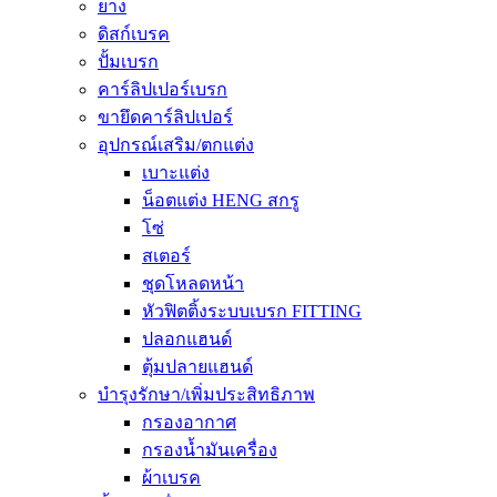
ยาง
ดิสก์เบรค
ปั้มเบรก
คาร์ลิปเปอร์เบรก
ขายึดคาร์ลิปเปอร์
อุปกรณ์เสริม/ตกแต่ง
เบาะแต่ง
น็อตแต่ง HENG สกรู
โซ่
สเตอร์
ชุดโหลดหน้า
หัวฟิตติ้งระบบเบรก FITTING
ปลอกแฮนด์
ตุ้มปลายแฮนด์
บำรุงรักษา/เพิ่มประสิทธิภาพ
กรองอากาศ
กรองน้ำมันเครื่อง
ผ้าเบรค