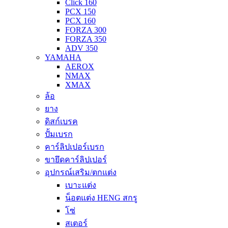
Click 160
PCX 150
PCX 160
FORZA 300
FORZA 350
ADV 350
YAMAHA
AEROX
NMAX
XMAX
ล้อ
ยาง
ดิสก์เบรค
ปั้มเบรก
คาร์ลิปเปอร์เบรก
ขายึดคาร์ลิปเปอร์
อุปกรณ์เสริม/ตกแต่ง
เบาะแต่ง
น็อตแต่ง HENG สกรู
โซ่
สเตอร์