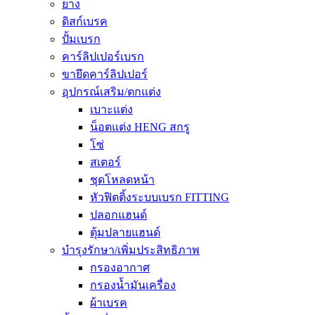
ยาง
ดิสก์เบรค
ปั้มเบรก
คาร์ลิปเปอร์เบรก
ขายึดคาร์ลิปเปอร์
อุปกรณ์เสริม/ตกแต่ง
เบาะแต่ง
น็อตแต่ง HENG สกรู
โซ่
สเตอร์
ชุดโหลดหน้า
หัวฟิตติ้งระบบเบรก FITTING
ปลอกแฮนด์
ตุ้มปลายแฮนด์
บำรุงรักษา/เพิ่มประสิทธิภาพ
กรองอากาศ
กรองน้ำมันเครื่อง
ผ้าเบรค