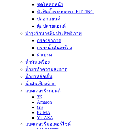
ชุดโหลดหน้า
หัวฟิตติ้งระบบเบรก FITTING
ปลอกแฮนด์
ตุ้มปลายแฮนด์
บำรุงรักษา/เพิ่มประสิทธิภาพ
กรองอากาศ
กรองน้ำมันเครื่อง
ผ้าเบรค
น้ำมันเครื่อง
น้ำยาทำความสะอาด
น้ำยาหล่อเย็น
น้ำมันเฟืองท้าย
แบตเตอรรี่รถยนต์
3K
Amaron
GS
PUMA
YUASA
แบตเตอรรี่มอเตอร์ไซค์