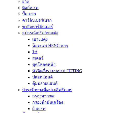
ยาง
ดิสก์เบรค
ปั้มเบรก
คาร์ลิปเปอร์เบรก
ขายึดคาร์ลิปเปอร์
อุปกรณ์เสริม/ตกแต่ง
เบาะแต่ง
น็อตแต่ง HENG สกรู
โซ่
สเตอร์
ชุดโหลดหน้า
หัวฟิตติ้งระบบเบรก FITTING
ปลอกแฮนด์
ตุ้มปลายแฮนด์
บำรุงรักษา/เพิ่มประสิทธิภาพ
กรองอากาศ
กรองน้ำมันเครื่อง
ผ้าเบรค