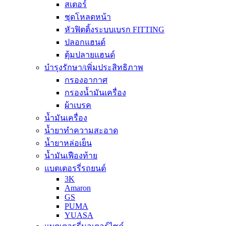
สเตอร์
ชุดโหลดหน้า
หัวฟิตติ้งระบบเบรก FITTING
ปลอกแฮนด์
ตุ้มปลายแฮนด์
บำรุงรักษา/เพิ่มประสิทธิภาพ
กรองอากาศ
กรองน้ำมันเครื่อง
ผ้าเบรค
น้ำมันเครื่อง
น้ำยาทำความสะอาด
น้ำยาหล่อเย็น
น้ำมันเฟืองท้าย
แบตเตอรรี่รถยนต์
3K
Amaron
GS
PUMA
YUASA