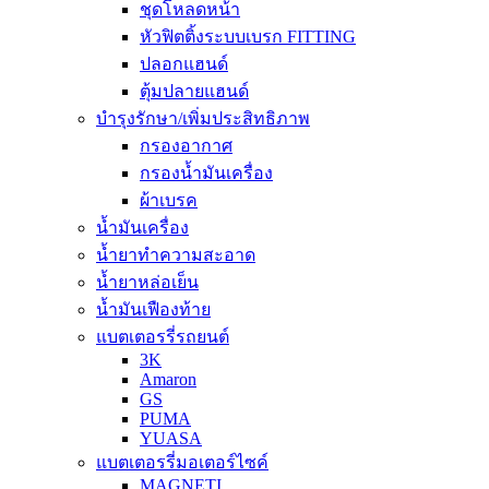
ชุดโหลดหน้า
หัวฟิตติ้งระบบเบรก FITTING
ปลอกแฮนด์
ตุ้มปลายแฮนด์
บำรุงรักษา/เพิ่มประสิทธิภาพ
กรองอากาศ
กรองน้ำมันเครื่อง
ผ้าเบรค
น้ำมันเครื่อง
น้ำยาทำความสะอาด
น้ำยาหล่อเย็น
น้ำมันเฟืองท้าย
แบตเตอรรี่รถยนต์
3K
Amaron
GS
PUMA
YUASA
แบตเตอรรี่มอเตอร์ไซค์
MAGNETI