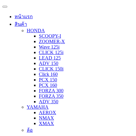
หน้าแรก
สินค้า
HONDA
SCOOPY-I
ZOOMER-X
Wave 125i
CLICK 125i
LEAD 125
ADV 150
CLICK 150i
Click 160
PCX 150
PCX 160
FORZA 300
FORZA 350
ADV 350
YAMAHA
AEROX
NMAX
XMAX
ล้อ