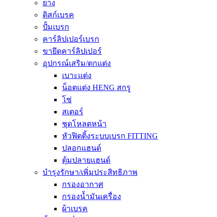
ยาง
ดิสก์เบรค
ปั้มเบรก
คาร์ลิปเปอร์เบรก
ขายึดคาร์ลิปเปอร์
อุปกรณ์เสริม/ตกแต่ง
เบาะแต่ง
น็อตแต่ง HENG สกรู
โซ่
สเตอร์
ชุดโหลดหน้า
หัวฟิตติ้งระบบเบรก FITTING
ปลอกแฮนด์
ตุ้มปลายแฮนด์
บำรุงรักษา/เพิ่มประสิทธิภาพ
กรองอากาศ
กรองน้ำมันเครื่อง
ผ้าเบรค