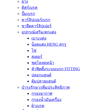
ยาง
ดิสก์เบรค
ปั้มเบรก
คาร์ลิปเปอร์เบรก
ขายึดคาร์ลิปเปอร์
อุปกรณ์เสริม/ตกแต่ง
เบาะแต่ง
น็อตแต่ง HENG สกรู
โซ่
สเตอร์
ชุดโหลดหน้า
หัวฟิตติ้งระบบเบรก FITTING
ปลอกแฮนด์
ตุ้มปลายแฮนด์
บำรุงรักษา/เพิ่มประสิทธิภาพ
กรองอากาศ
กรองน้ำมันเครื่อง
ผ้าเบรค