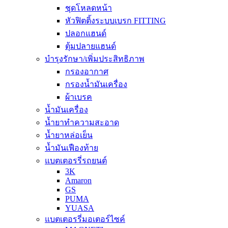
ชุดโหลดหน้า
หัวฟิตติ้งระบบเบรก FITTING
ปลอกแฮนด์
ตุ้มปลายแฮนด์
บำรุงรักษา/เพิ่มประสิทธิภาพ
กรองอากาศ
กรองน้ำมันเครื่อง
ผ้าเบรค
น้ำมันเครื่อง
น้ำยาทำความสะอาด
น้ำยาหล่อเย็น
น้ำมันเฟืองท้าย
แบตเตอรรี่รถยนต์
3K
Amaron
GS
PUMA
YUASA
แบตเตอรรี่มอเตอร์ไซค์