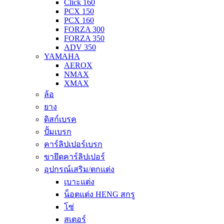
Click 160
PCX 150
PCX 160
FORZA 300
FORZA 350
ADV 350
YAMAHA
AEROX
NMAX
XMAX
ล้อ
ยาง
ดิสก์เบรค
ปั้มเบรก
คาร์ลิปเปอร์เบรก
ขายึดคาร์ลิปเปอร์
อุปกรณ์เสริม/ตกแต่ง
เบาะแต่ง
น็อตแต่ง HENG สกรู
โซ่
สเตอร์