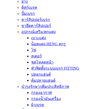
ยาง
ดิสก์เบรค
ปั้มเบรก
คาร์ลิปเปอร์เบรก
ขายึดคาร์ลิปเปอร์
อุปกรณ์เสริม/ตกแต่ง
เบาะแต่ง
น็อตแต่ง HENG สกรู
โซ่
สเตอร์
ชุดโหลดหน้า
หัวฟิตติ้งระบบเบรก FITTING
ปลอกแฮนด์
ตุ้มปลายแฮนด์
บำรุงรักษา/เพิ่มประสิทธิภาพ
กรองอากาศ
กรองน้ำมันเครื่อง
ผ้าเบรค