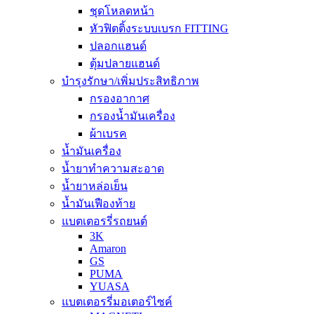
ชุดโหลดหน้า
หัวฟิตติ้งระบบเบรก FITTING
ปลอกแฮนด์
ตุ้มปลายแฮนด์
บำรุงรักษา/เพิ่มประสิทธิภาพ
กรองอากาศ
กรองน้ำมันเครื่อง
ผ้าเบรค
น้ำมันเครื่อง
น้ำยาทำความสะอาด
น้ำยาหล่อเย็น
น้ำมันเฟืองท้าย
แบตเตอรรี่รถยนต์
3K
Amaron
GS
PUMA
YUASA
แบตเตอรรี่มอเตอร์ไซค์