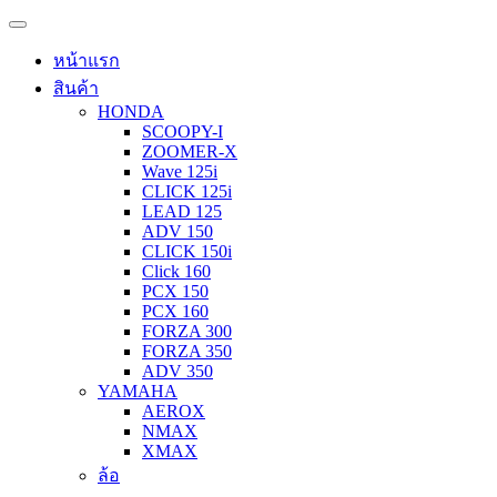
หน้าแรก
สินค้า
HONDA
SCOOPY-I
ZOOMER-X
Wave 125i
CLICK 125i
LEAD 125
ADV 150
CLICK 150i
Click 160
PCX 150
PCX 160
FORZA 300
FORZA 350
ADV 350
YAMAHA
AEROX
NMAX
XMAX
ล้อ