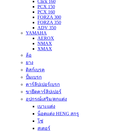
Click 160
PCX 150
PCX 160
FORZA 300
FORZA 350
ADV 350
YAMAHA
AEROX
NMAX
XMAX
ล้อ
ยาง
ดิสก์เบรค
ปั้มเบรก
คาร์ลิปเปอร์เบรก
ขายึดคาร์ลิปเปอร์
อุปกรณ์เสริม/ตกแต่ง
เบาะแต่ง
น็อตแต่ง HENG สกรู
โซ่
สเตอร์