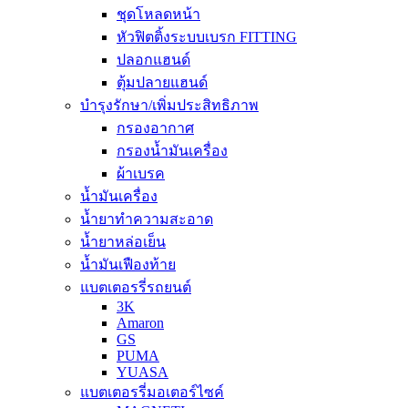
ชุดโหลดหน้า
หัวฟิตติ้งระบบเบรก FITTING
ปลอกแฮนด์
ตุ้มปลายแฮนด์
บำรุงรักษา/เพิ่มประสิทธิภาพ
กรองอากาศ
กรองน้ำมันเครื่อง
ผ้าเบรค
น้ำมันเครื่อง
น้ำยาทำความสะอาด
น้ำยาหล่อเย็น
น้ำมันเฟืองท้าย
แบตเตอรรี่รถยนต์
3K
Amaron
GS
PUMA
YUASA
แบตเตอรรี่มอเตอร์ไซค์