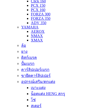
Click 160
PCX 150
PCX 160
FORZA 300
FORZA 350
ADV 350
YAMAHA
AEROX
NMAX
XMAX
ล้อ
ยาง
ดิสก์เบรค
ปั้มเบรก
คาร์ลิปเปอร์เบรก
ขายึดคาร์ลิปเปอร์
อุปกรณ์เสริม/ตกแต่ง
เบาะแต่ง
น็อตแต่ง HENG สกรู
โซ่
สเตอร์