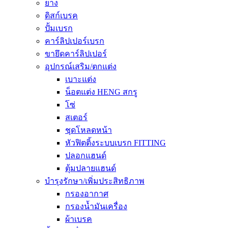
ยาง
ดิสก์เบรค
ปั้มเบรก
คาร์ลิปเปอร์เบรก
ขายึดคาร์ลิปเปอร์
อุปกรณ์เสริม/ตกแต่ง
เบาะแต่ง
น็อตแต่ง HENG สกรู
โซ่
สเตอร์
ชุดโหลดหน้า
หัวฟิตติ้งระบบเบรก FITTING
ปลอกแฮนด์
ตุ้มปลายแฮนด์
บำรุงรักษา/เพิ่มประสิทธิภาพ
กรองอากาศ
กรองน้ำมันเครื่อง
ผ้าเบรค