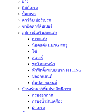
ยาง
ดิสก์เบรค
ปั้มเบรก
คาร์ลิปเปอร์เบรก
ขายึดคาร์ลิปเปอร์
อุปกรณ์เสริม/ตกแต่ง
เบาะแต่ง
น็อตแต่ง HENG สกรู
โซ่
สเตอร์
ชุดโหลดหน้า
หัวฟิตติ้งระบบเบรก FITTING
ปลอกแฮนด์
ตุ้มปลายแฮนด์
บำรุงรักษา/เพิ่มประสิทธิภาพ
กรองอากาศ
กรองน้ำมันเครื่อง
ผ้าเบรค