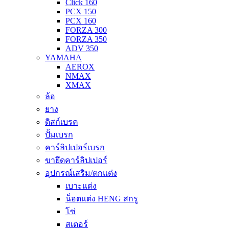
Click 160
PCX 150
PCX 160
FORZA 300
FORZA 350
ADV 350
YAMAHA
AEROX
NMAX
XMAX
ล้อ
ยาง
ดิสก์เบรค
ปั้มเบรก
คาร์ลิปเปอร์เบรก
ขายึดคาร์ลิปเปอร์
อุปกรณ์เสริม/ตกแต่ง
เบาะแต่ง
น็อตแต่ง HENG สกรู
โซ่
สเตอร์