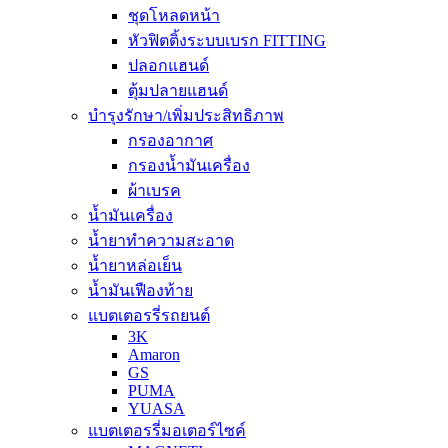
ชุดโหลดหน้า
หัวฟิตติ้งระบบเบรก FITTING
ปลอกแฮนด์
ตุ้มปลายแฮนด์
บำรุงรักษา/เพิ่มประสิทธิภาพ
กรองอากาศ
กรองน้ำมันเครื่อง
ผ้าเบรค
น้ำมันเครื่อง
น้ำยาทำความสะอาด
น้ำยาหล่อเย็น
น้ำมันเฟืองท้าย
แบตเตอรรี่รถยนต์
3K
Amaron
GS
PUMA
YUASA
แบตเตอรรี่มอเตอร์ไซค์