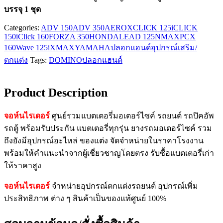
บรรจุ 1 ชุด
Categories:
ADV 150
ADV 350
AEROX
CLICK 125i
CLICK
150i
Click 160
FORZA 350
HONDA
LEAD 125
NMAX
PCX
160
Wave 125i
XMAX
YAMAHA
ปลอกแฮนด์
อุปกรณ์เสริม/
ตกแต่ง
Tags:
DOMINO
ปลอกแฮนด์
Product Description
จอห์นไรเดอร์
ศูนย์รวมแบตเตอรี่มอเตอร์ไซค์ รถยนต์ รถปิคอัพ
รถตู้ พร้อมรับประกัน แบตเตอรี่ทุกรุ่น ยางรถมอเตอร์ไซค์ รวม
ถึงยังมีอุปกรณ์อะไหล่ ของแต่ง จัดจำหน่ายในราคาโรงงาน
พร้อมให้คำแนะนำจากผู้เชี่ยวชาญโดยตรง รับซื้อแบตเตอรี่เก่า
ให้ราคาสูง
จอห์นไรเดอร์
จำหน่ายอุปกรณ์ตกแต่งรถยนต์ อุปกรณ์เพิ่ม
ประสิทธิภาพ ต่าง ๆ สินค้าเป็นของแท้ศูนย์ 100%