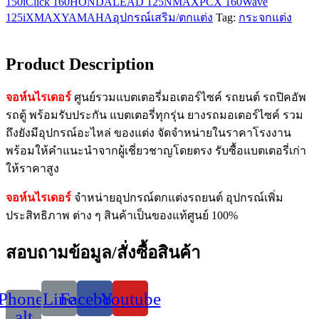
150i
Click 160
HONDA
LEAD 125
NMAX
PCX 160
Wave
125i
XMAX
YAMAHA
อุปกรณ์เสริม/ตกแต่ง
Tag:
กระจกแต่ง
Product Description
จอห์นไรเดอร์
ศูนย์รวมแบตเตอรี่มอเตอร์ไซค์ รถยนต์ รถปิคอัพ
รถตู้ พร้อมรับประกัน แบตเตอรี่ทุกรุ่น ยางรถมอเตอร์ไซค์ รวม
ถึงยังมีอุปกรณ์อะไหล่ ของแต่ง จัดจำหน่ายในราคาโรงงาน
พร้อมให้คำแนะนำจากผู้เชี่ยวชาญโดยตรง รับซื้อแบตเตอรี่เก่า
ให้ราคาสูง
จอห์นไรเดอร์
จำหน่ายอุปกรณ์ตกแต่งรถยนต์ อุปกรณ์เพิ่ม
ประสิทธิภาพ ต่าง ๆ สินค้าเป็นของแท้ศูนย์ 100%
สอบถามข้อมูล/สั่งซื้อสินค้า
Phone-
Line
Facebook
Youtube
alt