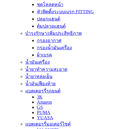
ชุดโหลดหน้า
หัวฟิตติ้งระบบเบรก FITTING
ปลอกแฮนด์
ตุ้มปลายแฮนด์
บำรุงรักษา/เพิ่มประสิทธิภาพ
กรองอากาศ
กรองน้ำมันเครื่อง
ผ้าเบรค
น้ำมันเครื่อง
น้ำยาทำความสะอาด
น้ำยาหล่อเย็น
น้ำมันเฟืองท้าย
แบตเตอรรี่รถยนต์
3K
Amaron
GS
PUMA
YUASA
แบตเตอรรี่มอเตอร์ไซค์