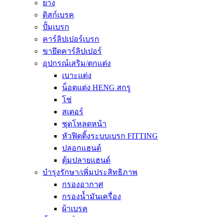
ยาง
ดิสก์เบรค
ปั้มเบรก
คาร์ลิปเปอร์เบรก
ขายึดคาร์ลิปเปอร์
อุปกรณ์เสริม/ตกแต่ง
เบาะแต่ง
น็อตแต่ง HENG สกรู
โซ่
สเตอร์
ชุดโหลดหน้า
หัวฟิตติ้งระบบเบรก FITTING
ปลอกแฮนด์
ตุ้มปลายแฮนด์
บำรุงรักษา/เพิ่มประสิทธิภาพ
กรองอากาศ
กรองน้ำมันเครื่อง
ผ้าเบรค