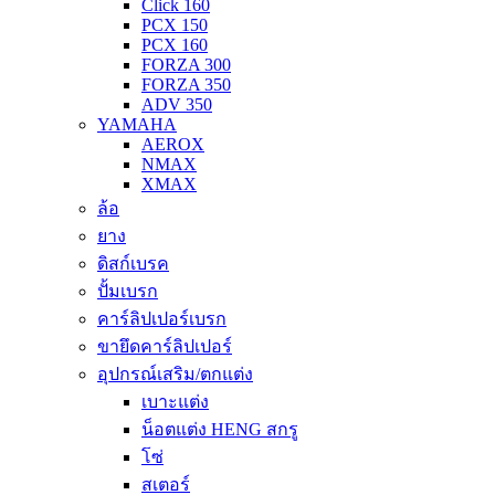
Click 160
PCX 150
PCX 160
FORZA 300
FORZA 350
ADV 350
YAMAHA
AEROX
NMAX
XMAX
ล้อ
ยาง
ดิสก์เบรค
ปั้มเบรก
คาร์ลิปเปอร์เบรก
ขายึดคาร์ลิปเปอร์
อุปกรณ์เสริม/ตกแต่ง
เบาะแต่ง
น็อตแต่ง HENG สกรู
โซ่
สเตอร์