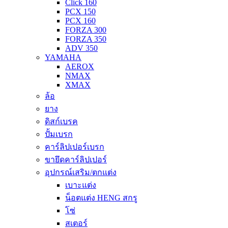
Click 160
PCX 150
PCX 160
FORZA 300
FORZA 350
ADV 350
YAMAHA
AEROX
NMAX
XMAX
ล้อ
ยาง
ดิสก์เบรค
ปั้มเบรก
คาร์ลิปเปอร์เบรก
ขายึดคาร์ลิปเปอร์
อุปกรณ์เสริม/ตกแต่ง
เบาะแต่ง
น็อตแต่ง HENG สกรู
โซ่
สเตอร์