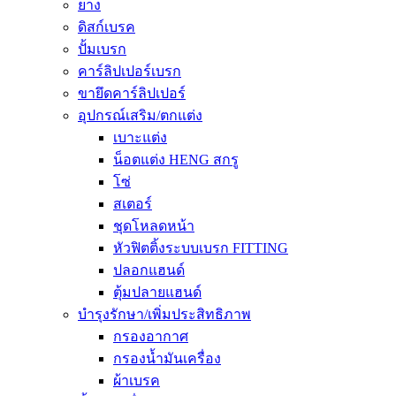
ยาง
ดิสก์เบรค
ปั้มเบรก
คาร์ลิปเปอร์เบรก
ขายึดคาร์ลิปเปอร์
อุปกรณ์เสริม/ตกแต่ง
เบาะแต่ง
น็อตแต่ง HENG สกรู
โซ่
สเตอร์
ชุดโหลดหน้า
หัวฟิตติ้งระบบเบรก FITTING
ปลอกแฮนด์
ตุ้มปลายแฮนด์
บำรุงรักษา/เพิ่มประสิทธิภาพ
กรองอากาศ
กรองน้ำมันเครื่อง
ผ้าเบรค