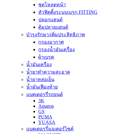
ชุดโหลดหน้า
หัวฟิตติ้งระบบเบรก FITTING
ปลอกแฮนด์
ตุ้มปลายแฮนด์
บำรุงรักษา/เพิ่มประสิทธิภาพ
กรองอากาศ
กรองน้ำมันเครื่อง
ผ้าเบรค
น้ำมันเครื่อง
น้ำยาทำความสะอาด
น้ำยาหล่อเย็น
น้ำมันเฟืองท้าย
แบตเตอรรี่รถยนต์
3K
Amaron
GS
PUMA
YUASA
แบตเตอรรี่มอเตอร์ไซค์