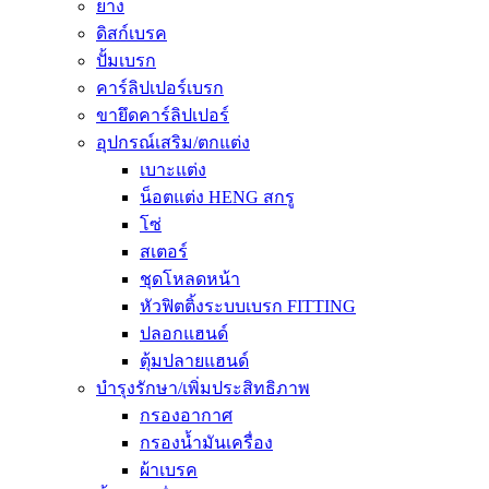
ยาง
ดิสก์เบรค
ปั้มเบรก
คาร์ลิปเปอร์เบรก
ขายึดคาร์ลิปเปอร์
อุปกรณ์เสริม/ตกแต่ง
เบาะแต่ง
น็อตแต่ง HENG สกรู
โซ่
สเตอร์
ชุดโหลดหน้า
หัวฟิตติ้งระบบเบรก FITTING
ปลอกแฮนด์
ตุ้มปลายแฮนด์
บำรุงรักษา/เพิ่มประสิทธิภาพ
กรองอากาศ
กรองน้ำมันเครื่อง
ผ้าเบรค