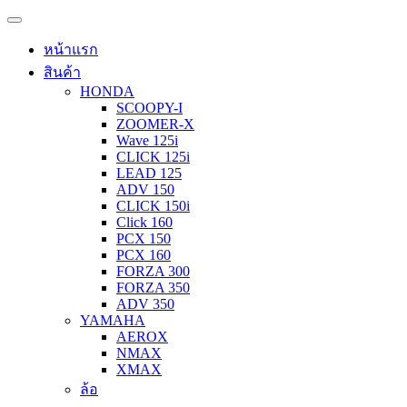
หน้าแรก
สินค้า
HONDA
SCOOPY-I
ZOOMER-X
Wave 125i
CLICK 125i
LEAD 125
ADV 150
CLICK 150i
Click 160
PCX 150
PCX 160
FORZA 300
FORZA 350
ADV 350
YAMAHA
AEROX
NMAX
XMAX
ล้อ