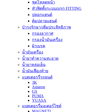
ชุดโหลดหน้า
หัวฟิตติ้งระบบเบรก FITTING
ปลอกแฮนด์
ตุ้มปลายแฮนด์
บำรุงรักษา/เพิ่มประสิทธิภาพ
กรองอากาศ
กรองน้ำมันเครื่อง
ผ้าเบรค
น้ำมันเครื่อง
น้ำยาทำความสะอาด
น้ำยาหล่อเย็น
น้ำมันเฟืองท้าย
แบตเตอรรี่รถยนต์
3K
Amaron
GS
PUMA
YUASA
แบตเตอรรี่มอเตอร์ไซค์
MAGNETI