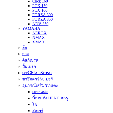
Click 160
PCX 150
PCX 160
FORZA 300
FORZA 350
ADV 350
YAMAHA
AEROX
NMAX
XMAX
ล้อ
ยาง
ดิสก์เบรค
ปั้มเบรก
คาร์ลิปเปอร์เบรก
ขายึดคาร์ลิปเปอร์
อุปกรณ์เสริม/ตกแต่ง
เบาะแต่ง
น็อตแต่ง HENG สกรู
โซ่
สเตอร์