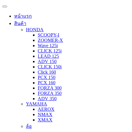
หน้าแรก
สินค้า
HONDA
SCOOPY-I
ZOOMER-X
Wave 125i
CLICK 125i
LEAD 125
ADV 150
CLICK 150i
Click 160
PCX 150
PCX 160
FORZA 300
FORZA 350
ADV 350
YAMAHA
AEROX
NMAX
XMAX
ล้อ