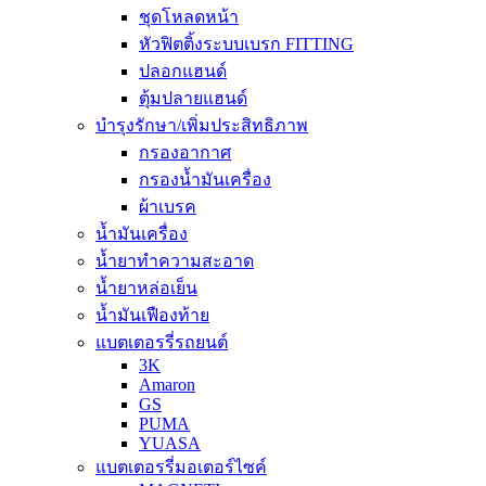
ชุดโหลดหน้า
หัวฟิตติ้งระบบเบรก FITTING
ปลอกแฮนด์
ตุ้มปลายแฮนด์
บำรุงรักษา/เพิ่มประสิทธิภาพ
กรองอากาศ
กรองน้ำมันเครื่อง
ผ้าเบรค
น้ำมันเครื่อง
น้ำยาทำความสะอาด
น้ำยาหล่อเย็น
น้ำมันเฟืองท้าย
แบตเตอรรี่รถยนต์
3K
Amaron
GS
PUMA
YUASA
แบตเตอรรี่มอเตอร์ไซค์