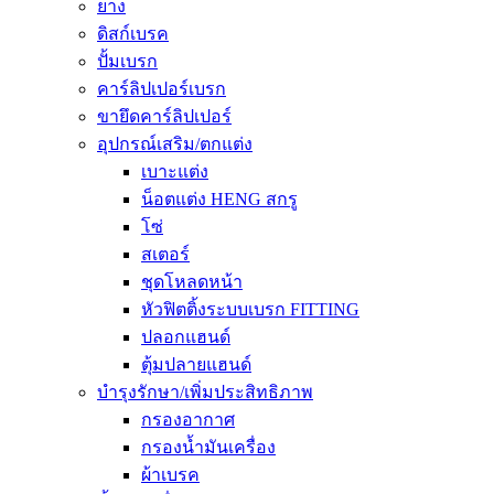
ยาง
ดิสก์เบรค
ปั้มเบรก
คาร์ลิปเปอร์เบรก
ขายึดคาร์ลิปเปอร์
อุปกรณ์เสริม/ตกแต่ง
เบาะแต่ง
น็อตแต่ง HENG สกรู
โซ่
สเตอร์
ชุดโหลดหน้า
หัวฟิตติ้งระบบเบรก FITTING
ปลอกแฮนด์
ตุ้มปลายแฮนด์
บำรุงรักษา/เพิ่มประสิทธิภาพ
กรองอากาศ
กรองน้ำมันเครื่อง
ผ้าเบรค