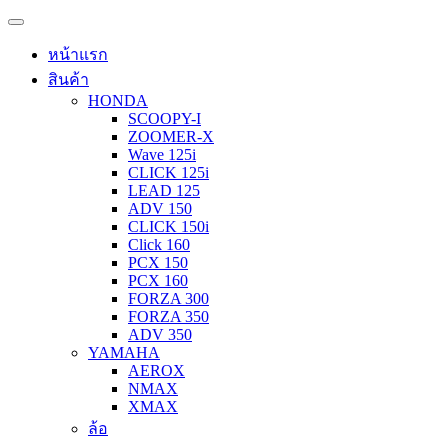
หน้าแรก
สินค้า
HONDA
SCOOPY-I
ZOOMER-X
Wave 125i
CLICK 125i
LEAD 125
ADV 150
CLICK 150i
Click 160
PCX 150
PCX 160
FORZA 300
FORZA 350
ADV 350
YAMAHA
AEROX
NMAX
XMAX
ล้อ