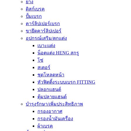
ยาง
ดิสก์เบรค
ปั้มเบรก
คาร์ลิปเปอร์เบรก
ขายึดคาร์ลิปเปอร์
อุปกรณ์เสริม/ตกแต่ง
เบาะแต่ง
น็อตแต่ง HENG สกรู
โซ่
สเตอร์
ชุดโหลดหน้า
หัวฟิตติ้งระบบเบรก FITTING
ปลอกแฮนด์
ตุ้มปลายแฮนด์
บำรุงรักษา/เพิ่มประสิทธิภาพ
กรองอากาศ
กรองน้ำมันเครื่อง
ผ้าเบรค