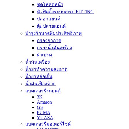
ชุดโหลดหน้า
หัวฟิตติ้งระบบเบรก FITTING
ปลอกแฮนด์
ตุ้มปลายแฮนด์
บำรุงรักษา/เพิ่มประสิทธิภาพ
กรองอากาศ
กรองน้ำมันเครื่อง
ผ้าเบรค
น้ำมันเครื่อง
น้ำยาทำความสะอาด
น้ำยาหล่อเย็น
น้ำมันเฟืองท้าย
แบตเตอรรี่รถยนต์
3K
Amaron
GS
PUMA
YUASA
แบตเตอรรี่มอเตอร์ไซค์