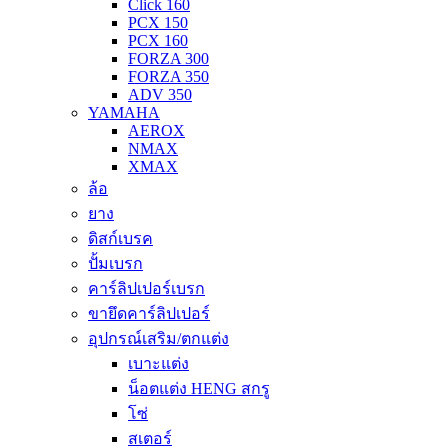
Click 160
PCX 150
PCX 160
FORZA 300
FORZA 350
ADV 350
YAMAHA
AEROX
NMAX
XMAX
ล้อ
ยาง
ดิสก์เบรค
ปั้มเบรก
คาร์ลิปเปอร์เบรก
ขายึดคาร์ลิปเปอร์
อุปกรณ์เสริม/ตกแต่ง
เบาะแต่ง
น็อตแต่ง HENG สกรู
โซ่
สเตอร์