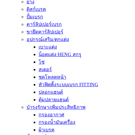
ยาง
ดิสก์เบรค
ปั้มเบรก
คาร์ลิปเปอร์เบรก
ขายึดคาร์ลิปเปอร์
อุปกรณ์เสริม/ตกแต่ง
เบาะแต่ง
น็อตแต่ง HENG สกรู
โซ่
สเตอร์
ชุดโหลดหน้า
หัวฟิตติ้งระบบเบรก FITTING
ปลอกแฮนด์
ตุ้มปลายแฮนด์
บำรุงรักษา/เพิ่มประสิทธิภาพ
กรองอากาศ
กรองน้ำมันเครื่อง
ผ้าเบรค