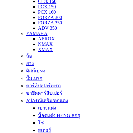
Click 160
PCX 150
PCX 160
FORZA 300
FORZA 350
ADV 350
YAMAHA
AEROX
NMAX
XMAX
ล้อ
ยาง
ดิสก์เบรค
ปั้มเบรก
คาร์ลิปเปอร์เบรก
ขายึดคาร์ลิปเปอร์
อุปกรณ์เสริม/ตกแต่ง
เบาะแต่ง
น็อตแต่ง HENG สกรู
โซ่
สเตอร์