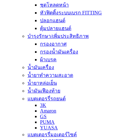
ชุดโหลดหน้า
หัวฟิตติ้งระบบเบรก FITTING
ปลอกแฮนด์
ตุ้มปลายแฮนด์
บำรุงรักษา/เพิ่มประสิทธิภาพ
กรองอากาศ
กรองน้ำมันเครื่อง
ผ้าเบรค
น้ำมันเครื่อง
น้ำยาทำความสะอาด
น้ำยาหล่อเย็น
น้ำมันเฟืองท้าย
แบตเตอรรี่รถยนต์
3K
Amaron
GS
PUMA
YUASA
แบตเตอรรี่มอเตอร์ไซค์