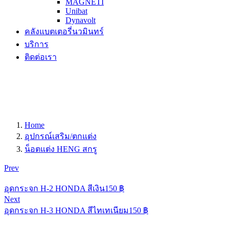
MAGNETI
Unibat
Dynavolt
คลังแบตเตอรี่นวมินทร์
บริการ
ติดต่อเรา
Home
อุปกรณ์เสริม/ตกแต่ง
น็อตแต่ง HENG สกรู
Prev
อุดกระจก H-2 HONDA สีเงิน
150
฿
Next
อุดกระจก H-3 HONDA สีไทเทเนียม
150
฿