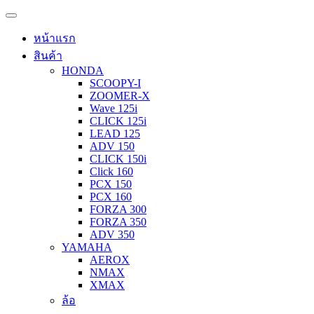
หน้าแรก
สินค้า
HONDA
SCOOPY-I
ZOOMER-X
Wave 125i
CLICK 125i
LEAD 125
ADV 150
CLICK 150i
Click 160
PCX 150
PCX 160
FORZA 300
FORZA 350
ADV 350
YAMAHA
AEROX
NMAX
XMAX
ล้อ