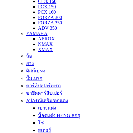
Click 160
PCX 150
PCX 160
FORZA 300
FORZA 350
ADV 350
YAMAHA
AEROX
NMAX
XMAX
ล้อ
ยาง
ดิสก์เบรค
ปั้มเบรก
คาร์ลิปเปอร์เบรก
ขายึดคาร์ลิปเปอร์
อุปกรณ์เสริม/ตกแต่ง
เบาะแต่ง
น็อตแต่ง HENG สกรู
โซ่
สเตอร์