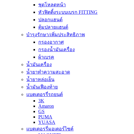
ชุดโหลดหน้า
หัวฟิตติ้งระบบเบรก FITTING
ปลอกแฮนด์
ตุ้มปลายแฮนด์
บำรุงรักษา/เพิ่มประสิทธิภาพ
กรองอากาศ
กรองน้ำมันเครื่อง
ผ้าเบรค
น้ำมันเครื่อง
น้ำยาทำความสะอาด
น้ำยาหล่อเย็น
น้ำมันเฟืองท้าย
แบตเตอรรี่รถยนต์
3K
Amaron
GS
PUMA
YUASA
แบตเตอรรี่มอเตอร์ไซค์