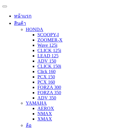
หน้าแรก
สินค้า
HONDA
SCOOPY-I
ZOOMER-X
Wave 125i
CLICK 125i
LEAD 125
ADV 150
CLICK 150i
Click 160
PCX 150
PCX 160
FORZA 300
FORZA 350
ADV 350
YAMAHA
AEROX
NMAX
XMAX
ล้อ