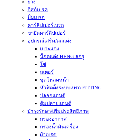
ยาง
ดิสก์เบรค
ปั้มเบรก
คาร์ลิปเปอร์เบรก
ขายึดคาร์ลิปเปอร์
อุปกรณ์เสริม/ตกแต่ง
เบาะแต่ง
น็อตแต่ง HENG สกรู
โซ่
สเตอร์
ชุดโหลดหน้า
หัวฟิตติ้งระบบเบรก FITTING
ปลอกแฮนด์
ตุ้มปลายแฮนด์
บำรุงรักษา/เพิ่มประสิทธิภาพ
กรองอากาศ
กรองน้ำมันเครื่อง
ผ้าเบรค