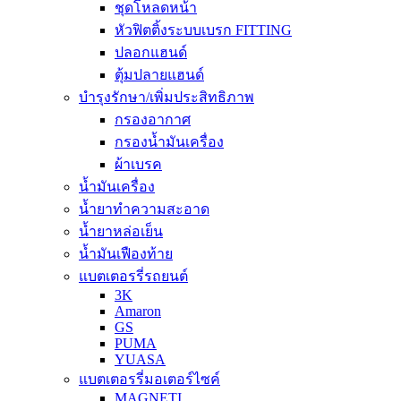
ชุดโหลดหน้า
หัวฟิตติ้งระบบเบรก FITTING
ปลอกแฮนด์
ตุ้มปลายแฮนด์
บำรุงรักษา/เพิ่มประสิทธิภาพ
กรองอากาศ
กรองน้ำมันเครื่อง
ผ้าเบรค
น้ำมันเครื่อง
น้ำยาทำความสะอาด
น้ำยาหล่อเย็น
น้ำมันเฟืองท้าย
แบตเตอรรี่รถยนต์
3K
Amaron
GS
PUMA
YUASA
แบตเตอรรี่มอเตอร์ไซค์
MAGNETI