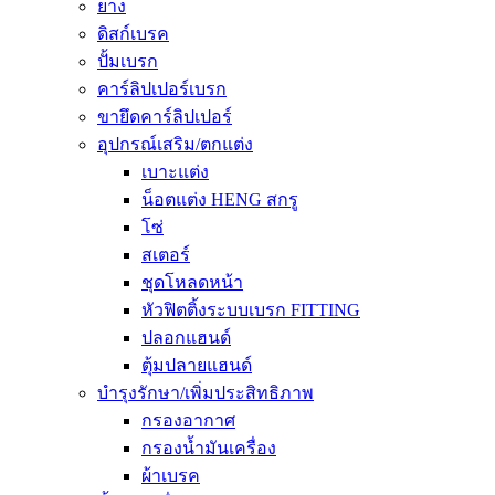
ยาง
ดิสก์เบรค
ปั้มเบรก
คาร์ลิปเปอร์เบรก
ขายึดคาร์ลิปเปอร์
อุปกรณ์เสริม/ตกแต่ง
เบาะแต่ง
น็อตแต่ง HENG สกรู
โซ่
สเตอร์
ชุดโหลดหน้า
หัวฟิตติ้งระบบเบรก FITTING
ปลอกแฮนด์
ตุ้มปลายแฮนด์
บำรุงรักษา/เพิ่มประสิทธิภาพ
กรองอากาศ
กรองน้ำมันเครื่อง
ผ้าเบรค