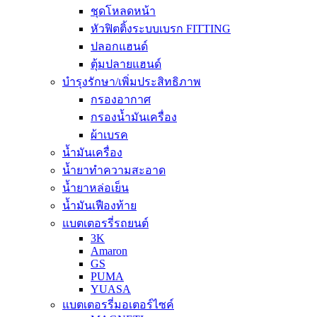
ชุดโหลดหน้า
หัวฟิตติ้งระบบเบรก FITTING
ปลอกแฮนด์
ตุ้มปลายแฮนด์
บำรุงรักษา/เพิ่มประสิทธิภาพ
กรองอากาศ
กรองน้ำมันเครื่อง
ผ้าเบรค
น้ำมันเครื่อง
น้ำยาทำความสะอาด
น้ำยาหล่อเย็น
น้ำมันเฟืองท้าย
แบตเตอรรี่รถยนต์
3K
Amaron
GS
PUMA
YUASA
แบตเตอรรี่มอเตอร์ไซค์