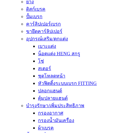
ยาง
ดิสก์เบรค
ปั้มเบรก
คาร์ลิปเปอร์เบรก
ขายึดคาร์ลิปเปอร์
อุปกรณ์เสริม/ตกแต่ง
เบาะแต่ง
น็อตแต่ง HENG สกรู
โซ่
สเตอร์
ชุดโหลดหน้า
หัวฟิตติ้งระบบเบรก FITTING
ปลอกแฮนด์
ตุ้มปลายแฮนด์
บำรุงรักษา/เพิ่มประสิทธิภาพ
กรองอากาศ
กรองน้ำมันเครื่อง
ผ้าเบรค