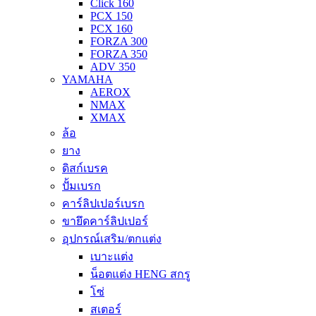
Click 160
PCX 150
PCX 160
FORZA 300
FORZA 350
ADV 350
YAMAHA
AEROX
NMAX
XMAX
ล้อ
ยาง
ดิสก์เบรค
ปั้มเบรก
คาร์ลิปเปอร์เบรก
ขายึดคาร์ลิปเปอร์
อุปกรณ์เสริม/ตกแต่ง
เบาะแต่ง
น็อตแต่ง HENG สกรู
โซ่
สเตอร์