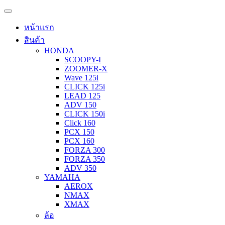
หน้าแรก
สินค้า
HONDA
SCOOPY-I
ZOOMER-X
Wave 125i
CLICK 125i
LEAD 125
ADV 150
CLICK 150i
Click 160
PCX 150
PCX 160
FORZA 300
FORZA 350
ADV 350
YAMAHA
AEROX
NMAX
XMAX
ล้อ