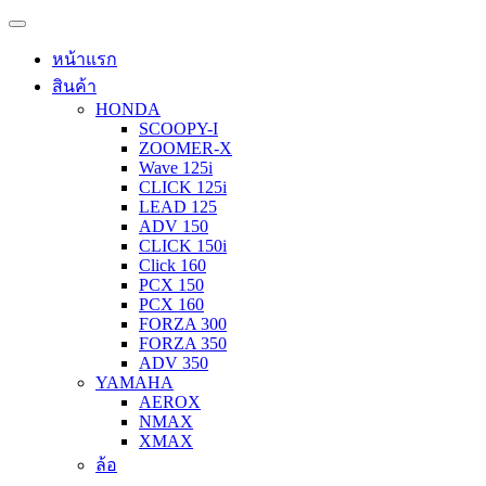
หน้าแรก
สินค้า
HONDA
SCOOPY-I
ZOOMER-X
Wave 125i
CLICK 125i
LEAD 125
ADV 150
CLICK 150i
Click 160
PCX 150
PCX 160
FORZA 300
FORZA 350
ADV 350
YAMAHA
AEROX
NMAX
XMAX
ล้อ