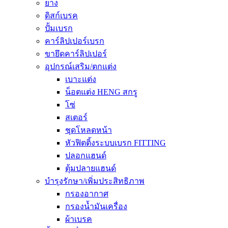
ยาง
ดิสก์เบรค
ปั้มเบรก
คาร์ลิปเปอร์เบรก
ขายึดคาร์ลิปเปอร์
อุปกรณ์เสริม/ตกแต่ง
เบาะแต่ง
น็อตแต่ง HENG สกรู
โซ่
สเตอร์
ชุดโหลดหน้า
หัวฟิตติ้งระบบเบรก FITTING
ปลอกแฮนด์
ตุ้มปลายแฮนด์
บำรุงรักษา/เพิ่มประสิทธิภาพ
กรองอากาศ
กรองน้ำมันเครื่อง
ผ้าเบรค