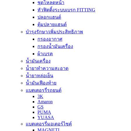
ชุดโหลดหน้า
หัวฟิตติ้งระบบเบรก FITTING
ปลอกแฮนด์
ตุ้มปลายแฮนด์
บำรุงรักษา/เพิ่มประสิทธิภาพ
กรองอากาศ
กรองน้ำมันเครื่อง
ผ้าเบรค
น้ำมันเครื่อง
น้ำยาทำความสะอาด
น้ำยาหล่อเย็น
น้ำมันเฟืองท้าย
แบตเตอรรี่รถยนต์
3K
Amaron
GS
PUMA
YUASA
แบตเตอรรี่มอเตอร์ไซค์
MAGNETI