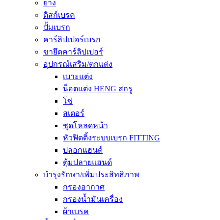
ยาง
ดิสก์เบรค
ปั้มเบรก
คาร์ลิปเปอร์เบรก
ขายึดคาร์ลิปเปอร์
อุปกรณ์เสริม/ตกแต่ง
เบาะแต่ง
น็อตแต่ง HENG สกรู
โซ่
สเตอร์
ชุดโหลดหน้า
หัวฟิตติ้งระบบเบรก FITTING
ปลอกแฮนด์
ตุ้มปลายแฮนด์
บำรุงรักษา/เพิ่มประสิทธิภาพ
กรองอากาศ
กรองน้ำมันเครื่อง
ผ้าเบรค