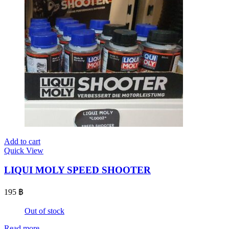
Add to cart
Quick View
LIQUI MOLY SPEED SHOOTER
195
฿
Out of stock
Read more