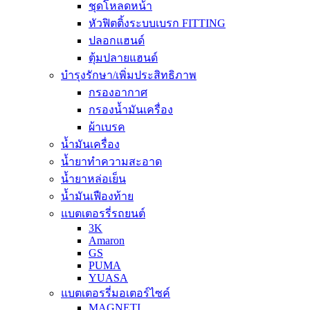
ชุดโหลดหน้า
หัวฟิตติ้งระบบเบรก FITTING
ปลอกแฮนด์
ตุ้มปลายแฮนด์
บำรุงรักษา/เพิ่มประสิทธิภาพ
กรองอากาศ
กรองน้ำมันเครื่อง
ผ้าเบรค
น้ำมันเครื่อง
น้ำยาทำความสะอาด
น้ำยาหล่อเย็น
น้ำมันเฟืองท้าย
แบตเตอรรี่รถยนต์
3K
Amaron
GS
PUMA
YUASA
แบตเตอรรี่มอเตอร์ไซค์
MAGNETI