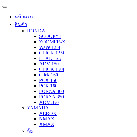
หน้าแรก
สินค้า
HONDA
SCOOPY-I
ZOOMER-X
Wave 125i
CLICK 125i
LEAD 125
ADV 150
CLICK 150i
Click 160
PCX 150
PCX 160
FORZA 300
FORZA 350
ADV 350
YAMAHA
AEROX
NMAX
XMAX
ล้อ