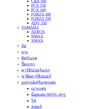
Click 160
PCX 150
PCX 160
FORZA 300
FORZA 350
ADV 350
YAMAHA
AEROX
NMAX
XMAX
ล้อ
ยาง
ดิสก์เบรค
ปั้มเบรก
คาร์ลิปเปอร์เบรก
ขายึดคาร์ลิปเปอร์
อุปกรณ์เสริม/ตกแต่ง
เบาะแต่ง
น็อตแต่ง HENG สกรู
โซ่
สเตอร์