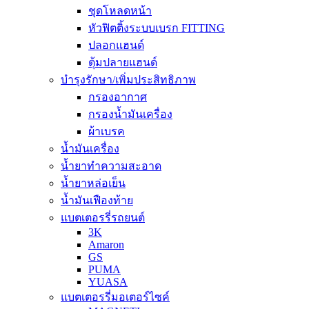
ชุดโหลดหน้า
หัวฟิตติ้งระบบเบรก FITTING
ปลอกแฮนด์
ตุ้มปลายแฮนด์
บำรุงรักษา/เพิ่มประสิทธิภาพ
กรองอากาศ
กรองน้ำมันเครื่อง
ผ้าเบรค
น้ำมันเครื่อง
น้ำยาทำความสะอาด
น้ำยาหล่อเย็น
น้ำมันเฟืองท้าย
แบตเตอรรี่รถยนต์
3K
Amaron
GS
PUMA
YUASA
แบตเตอรรี่มอเตอร์ไซค์