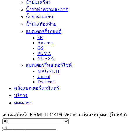
น้ำมันเครื่อง
น้ำยาทำความสะอาด
น้ำยาหล่อเย็น
น้ำมันเฟืองท้าย
แบตเตอรรี่รถยนต์
3K
Amaron
GS
PUMA
YUASA
แบตเตอรรี่มอเตอร์ไซค์
MAGNETI
Unibat
Dynavolt
คลังแบตเตอรี่นวมินทร์
บริการ
ติดต่อเรา
จานดิสก์หน้า KAMUI PCX150 267 mm. สีทองหมุดดำ (ใบหยัก)