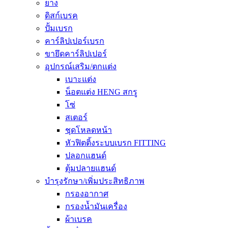
ยาง
ดิสก์เบรค
ปั้มเบรก
คาร์ลิปเปอร์เบรก
ขายึดคาร์ลิปเปอร์
อุปกรณ์เสริม/ตกแต่ง
เบาะแต่ง
น็อตแต่ง HENG สกรู
โซ่
สเตอร์
ชุดโหลดหน้า
หัวฟิตติ้งระบบเบรก FITTING
ปลอกแฮนด์
ตุ้มปลายแฮนด์
บำรุงรักษา/เพิ่มประสิทธิภาพ
กรองอากาศ
กรองน้ำมันเครื่อง
ผ้าเบรค