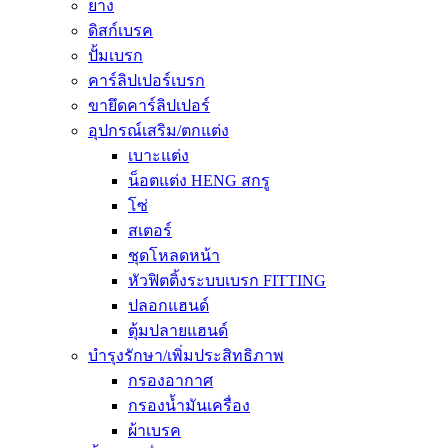
ยาง
ดิสก์เบรค
ปั้มเบรก
คาร์ลิปเปอร์เบรก
ขายึดคาร์ลิปเปอร์
อุปกรณ์เสริม/ตกแต่ง
เบาะแต่ง
น็อตแต่ง HENG สกรู
โซ่
สเตอร์
ชุดโหลดหน้า
หัวฟิตติ้งระบบเบรก FITTING
ปลอกแฮนด์
ตุ้มปลายแฮนด์
บำรุงรักษา/เพิ่มประสิทธิภาพ
กรองอากาศ
กรองน้ำมันเครื่อง
ผ้าเบรค