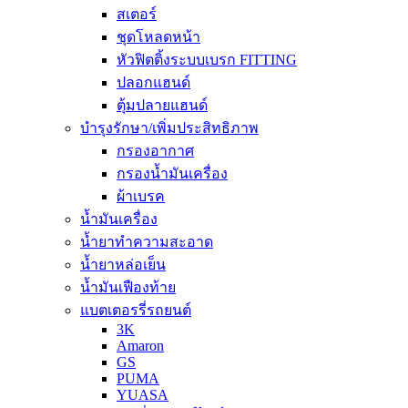
สเตอร์
ชุดโหลดหน้า
หัวฟิตติ้งระบบเบรก FITTING
ปลอกแฮนด์
ตุ้มปลายแฮนด์
บำรุงรักษา/เพิ่มประสิทธิภาพ
กรองอากาศ
กรองน้ำมันเครื่อง
ผ้าเบรค
น้ำมันเครื่อง
น้ำยาทำความสะอาด
น้ำยาหล่อเย็น
น้ำมันเฟืองท้าย
แบตเตอรรี่รถยนต์
3K
Amaron
GS
PUMA
YUASA