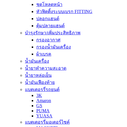
ชุดโหลดหน้า
หัวฟิตติ้งระบบเบรก FITTING
ปลอกแฮนด์
ตุ้มปลายแฮนด์
บำรุงรักษา/เพิ่มประสิทธิภาพ
กรองอากาศ
กรองน้ำมันเครื่อง
ผ้าเบรค
น้ำมันเครื่อง
น้ำยาทำความสะอาด
น้ำยาหล่อเย็น
น้ำมันเฟืองท้าย
แบตเตอรรี่รถยนต์
3K
Amaron
GS
PUMA
YUASA
แบตเตอรรี่มอเตอร์ไซค์