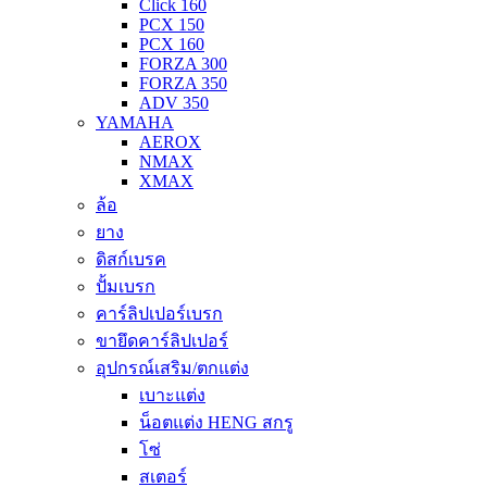
Click 160
PCX 150
PCX 160
FORZA 300
FORZA 350
ADV 350
YAMAHA
AEROX
NMAX
XMAX
ล้อ
ยาง
ดิสก์เบรค
ปั้มเบรก
คาร์ลิปเปอร์เบรก
ขายึดคาร์ลิปเปอร์
อุปกรณ์เสริม/ตกแต่ง
เบาะแต่ง
น็อตแต่ง HENG สกรู
โซ่
สเตอร์