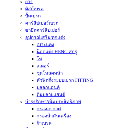
ยาง
ดิสก์เบรค
ปั้มเบรก
คาร์ลิปเปอร์เบรก
ขายึดคาร์ลิปเปอร์
อุปกรณ์เสริม/ตกแต่ง
เบาะแต่ง
น็อตแต่ง HENG สกรู
โซ่
สเตอร์
ชุดโหลดหน้า
หัวฟิตติ้งระบบเบรก FITTING
ปลอกแฮนด์
ตุ้มปลายแฮนด์
บำรุงรักษา/เพิ่มประสิทธิภาพ
กรองอากาศ
กรองน้ำมันเครื่อง
ผ้าเบรค