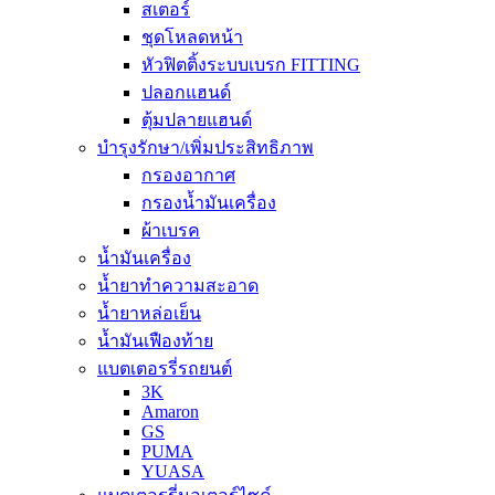
สเตอร์
ชุดโหลดหน้า
หัวฟิตติ้งระบบเบรก FITTING
ปลอกแฮนด์
ตุ้มปลายแฮนด์
บำรุงรักษา/เพิ่มประสิทธิภาพ
กรองอากาศ
กรองน้ำมันเครื่อง
ผ้าเบรค
น้ำมันเครื่อง
น้ำยาทำความสะอาด
น้ำยาหล่อเย็น
น้ำมันเฟืองท้าย
แบตเตอรรี่รถยนต์
3K
Amaron
GS
PUMA
YUASA