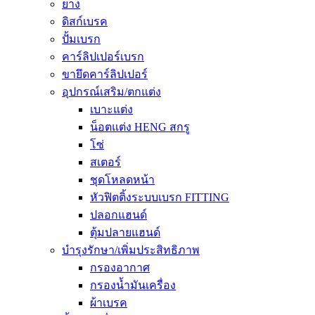
ยาง
ดิสก์เบรค
ปั้มเบรก
คาร์ลิปเปอร์เบรก
ขายึดคาร์ลิปเปอร์
อุปกรณ์เสริม/ตกแต่ง
เบาะแต่ง
น็อตแต่ง HENG สกรู
โซ่
สเตอร์
ชุดโหลดหน้า
หัวฟิตติ้งระบบเบรก FITTING
ปลอกแฮนด์
ตุ้มปลายแฮนด์
บำรุงรักษา/เพิ่มประสิทธิภาพ
กรองอากาศ
กรองน้ำมันเครื่อง
ผ้าเบรค