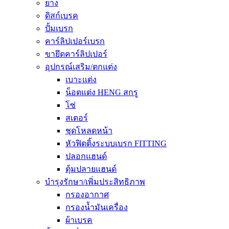
ยาง
ดิสก์เบรค
ปั้มเบรก
คาร์ลิปเปอร์เบรก
ขายึดคาร์ลิปเปอร์
อุปกรณ์เสริม/ตกแต่ง
เบาะแต่ง
น็อตแต่ง HENG สกรู
โซ่
สเตอร์
ชุดโหลดหน้า
หัวฟิตติ้งระบบเบรก FITTING
ปลอกแฮนด์
ตุ้มปลายแฮนด์
บำรุงรักษา/เพิ่มประสิทธิภาพ
กรองอากาศ
กรองน้ำมันเครื่อง
ผ้าเบรค