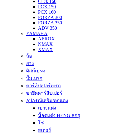
Click 160
PCX 150
PCX 160
FORZA 300
FORZA 350
ADV 350
YAMAHA
AEROX
NMAX
XMAX
ล้อ
ยาง
ดิสก์เบรค
ปั้มเบรก
คาร์ลิปเปอร์เบรก
ขายึดคาร์ลิปเปอร์
อุปกรณ์เสริม/ตกแต่ง
เบาะแต่ง
น็อตแต่ง HENG สกรู
โซ่
สเตอร์