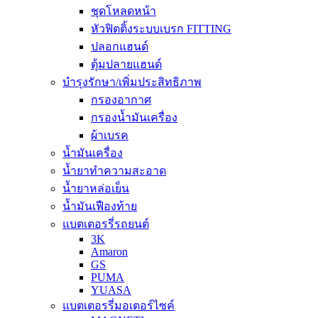
ชุดโหลดหน้า
หัวฟิตติ้งระบบเบรก FITTING
ปลอกแฮนด์
ตุ้มปลายแฮนด์
บำรุงรักษา/เพิ่มประสิทธิภาพ
กรองอากาศ
กรองน้ำมันเครื่อง
ผ้าเบรค
น้ำมันเครื่อง
น้ำยาทำความสะอาด
น้ำยาหล่อเย็น
น้ำมันเฟืองท้าย
แบตเตอรรี่รถยนต์
3K
Amaron
GS
PUMA
YUASA
แบตเตอรรี่มอเตอร์ไซค์