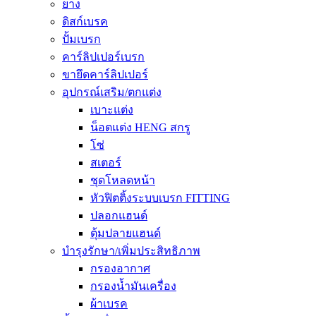
ยาง
ดิสก์เบรค
ปั้มเบรก
คาร์ลิปเปอร์เบรก
ขายึดคาร์ลิปเปอร์
อุปกรณ์เสริม/ตกแต่ง
เบาะแต่ง
น็อตแต่ง HENG สกรู
โซ่
สเตอร์
ชุดโหลดหน้า
หัวฟิตติ้งระบบเบรก FITTING
ปลอกแฮนด์
ตุ้มปลายแฮนด์
บำรุงรักษา/เพิ่มประสิทธิภาพ
กรองอากาศ
กรองน้ำมันเครื่อง
ผ้าเบรค