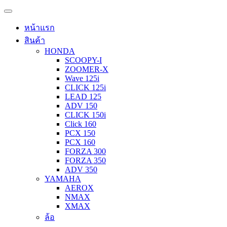
หน้าแรก
สินค้า
HONDA
SCOOPY-I
ZOOMER-X
Wave 125i
CLICK 125i
LEAD 125
ADV 150
CLICK 150i
Click 160
PCX 150
PCX 160
FORZA 300
FORZA 350
ADV 350
YAMAHA
AEROX
NMAX
XMAX
ล้อ