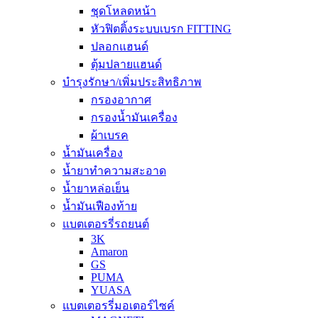
ชุดโหลดหน้า
หัวฟิตติ้งระบบเบรก FITTING
ปลอกแฮนด์
ตุ้มปลายแฮนด์
บำรุงรักษา/เพิ่มประสิทธิภาพ
กรองอากาศ
กรองน้ำมันเครื่อง
ผ้าเบรค
น้ำมันเครื่อง
น้ำยาทำความสะอาด
น้ำยาหล่อเย็น
น้ำมันเฟืองท้าย
แบตเตอรรี่รถยนต์
3K
Amaron
GS
PUMA
YUASA
แบตเตอรรี่มอเตอร์ไซค์