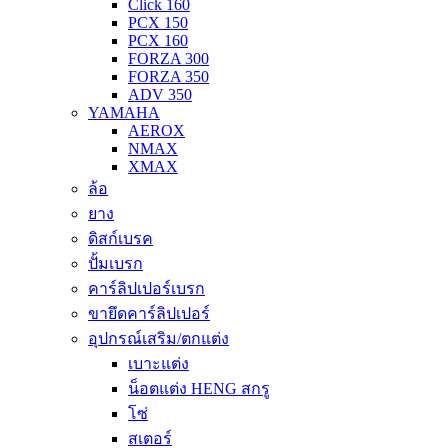
Click 160
PCX 150
PCX 160
FORZA 300
FORZA 350
ADV 350
YAMAHA
AEROX
NMAX
XMAX
ล้อ
ยาง
ดิสก์เบรค
ปั้มเบรก
คาร์ลิปเปอร์เบรก
ขายึดคาร์ลิปเปอร์
อุปกรณ์เสริม/ตกแต่ง
เบาะแต่ง
น็อตแต่ง HENG สกรู
โซ่
สเตอร์