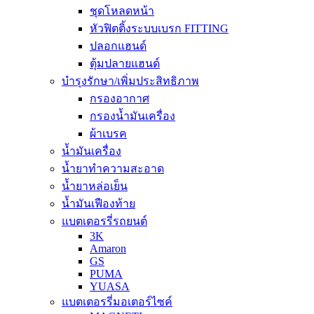
ชุดโหลดหน้า
หัวฟิตติ้งระบบเบรก FITTING
ปลอกแฮนด์
ตุ้มปลายแฮนด์
บำรุงรักษา/เพิ่มประสิทธิภาพ
กรองอากาศ
กรองน้ำมันเครื่อง
ผ้าเบรค
น้ำมันเครื่อง
น้ำยาทำความสะอาด
น้ำยาหล่อเย็น
น้ำมันเฟืองท้าย
แบตเตอรรี่รถยนต์
3K
Amaron
GS
PUMA
YUASA
แบตเตอรรี่มอเตอร์ไซค์