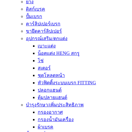
ยาง
ดิสก์เบรค
ปั้มเบรก
คาร์ลิปเปอร์เบรก
ขายึดคาร์ลิปเปอร์
อุปกรณ์เสริม/ตกแต่ง
เบาะแต่ง
น็อตแต่ง HENG สกรู
โซ่
สเตอร์
ชุดโหลดหน้า
หัวฟิตติ้งระบบเบรก FITTING
ปลอกแฮนด์
ตุ้มปลายแฮนด์
บำรุงรักษา/เพิ่มประสิทธิภาพ
กรองอากาศ
กรองน้ำมันเครื่อง
ผ้าเบรค