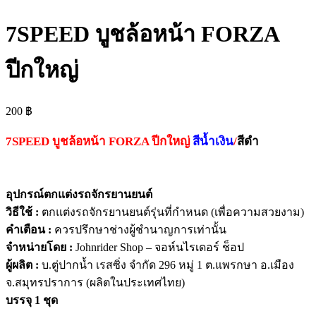
7SPEED บูชล้อหน้า FORZA
ปีกใหญ่
200
฿
7SPEED บูชล้อหน้า FORZA ปีกใหญ่
สีน้ำเงิน
/
สีดำ
อุปกรณ์ตกแต่งรถจักรยานยนต์
วิธีใช้ :
ตกแต่งรถจักรยานยนต์รุ่นที่กำหนด (เพื่อความสวยงาม)
คำเตือน :
ควรปรึกษาช่างผู้ชำนาญการเท่านั้น
จำหน่ายโดย :
Johnrider Shop – จอห์นไรเดอร์ ช็อป
ผู้ผลิต :
บ.ตู่ปากน้ำ เรสซิ่ง จำกัด 296 หมู่ 1 ต.แพรกษา อ.เมือง
จ.สมุทรปราการ (ผลิตในประเทศไทย)
บรรจุ 1 ชุด