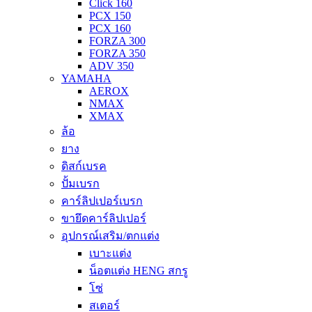
Click 160
PCX 150
PCX 160
FORZA 300
FORZA 350
ADV 350
YAMAHA
AEROX
NMAX
XMAX
ล้อ
ยาง
ดิสก์เบรค
ปั้มเบรก
คาร์ลิปเปอร์เบรก
ขายึดคาร์ลิปเปอร์
อุปกรณ์เสริม/ตกแต่ง
เบาะแต่ง
น็อตแต่ง HENG สกรู
โซ่
สเตอร์