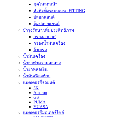
ชุดโหลดหน้า
หัวฟิตติ้งระบบเบรก FITTING
ปลอกแฮนด์
ตุ้มปลายแฮนด์
บำรุงรักษา/เพิ่มประสิทธิภาพ
กรองอากาศ
กรองน้ำมันเครื่อง
ผ้าเบรค
น้ำมันเครื่อง
น้ำยาทำความสะอาด
น้ำยาหล่อเย็น
น้ำมันเฟืองท้าย
แบตเตอรรี่รถยนต์
3K
Amaron
GS
PUMA
YUASA
แบตเตอรรี่มอเตอร์ไซค์