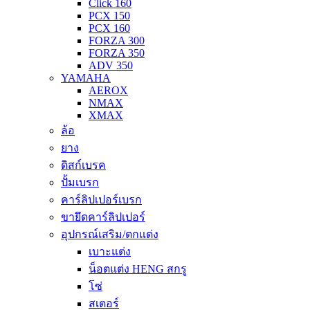
Click 160
PCX 150
PCX 160
FORZA 300
FORZA 350
ADV 350
YAMAHA
AEROX
NMAX
XMAX
ล้อ
ยาง
ดิสก์เบรค
ปั้มเบรก
คาร์ลิปเปอร์เบรก
ขายึดคาร์ลิปเปอร์
อุปกรณ์เสริม/ตกแต่ง
เบาะแต่ง
น็อตแต่ง HENG สกรู
โซ่
สเตอร์