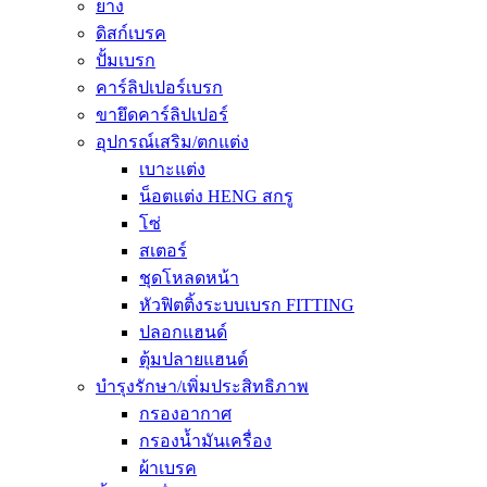
ยาง
ดิสก์เบรค
ปั้มเบรก
คาร์ลิปเปอร์เบรก
ขายึดคาร์ลิปเปอร์
อุปกรณ์เสริม/ตกแต่ง
เบาะแต่ง
น็อตแต่ง HENG สกรู
โซ่
สเตอร์
ชุดโหลดหน้า
หัวฟิตติ้งระบบเบรก FITTING
ปลอกแฮนด์
ตุ้มปลายแฮนด์
บำรุงรักษา/เพิ่มประสิทธิภาพ
กรองอากาศ
กรองน้ำมันเครื่อง
ผ้าเบรค