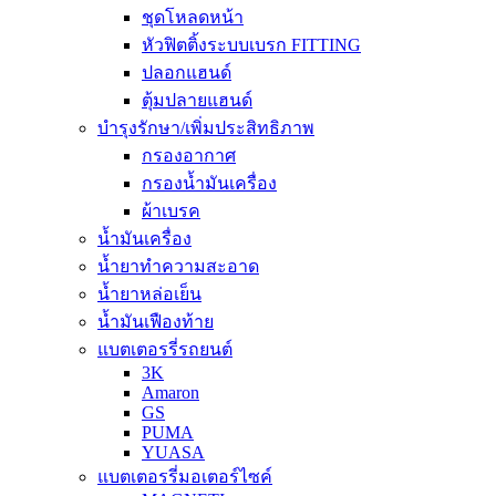
ชุดโหลดหน้า
หัวฟิตติ้งระบบเบรก FITTING
ปลอกแฮนด์
ตุ้มปลายแฮนด์
บำรุงรักษา/เพิ่มประสิทธิภาพ
กรองอากาศ
กรองน้ำมันเครื่อง
ผ้าเบรค
น้ำมันเครื่อง
น้ำยาทำความสะอาด
น้ำยาหล่อเย็น
น้ำมันเฟืองท้าย
แบตเตอรรี่รถยนต์
3K
Amaron
GS
PUMA
YUASA
แบตเตอรรี่มอเตอร์ไซค์