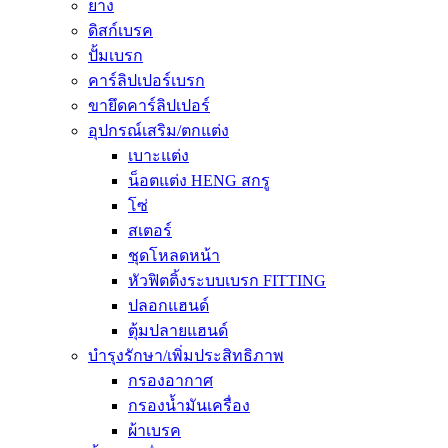
ยาง
ดิสก์เบรค
ปั้มเบรก
คาร์ลิปเปอร์เบรก
ขายึดคาร์ลิปเปอร์
อุปกรณ์เสริม/ตกแต่ง
เบาะแต่ง
น็อตแต่ง HENG สกรู
โซ่
สเตอร์
ชุดโหลดหน้า
หัวฟิตติ้งระบบเบรก FITTING
ปลอกแฮนด์
ตุ้มปลายแฮนด์
บำรุงรักษา/เพิ่มประสิทธิภาพ
กรองอากาศ
กรองน้ำมันเครื่อง
ผ้าเบรค