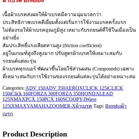
ผ้าเบรค Brembo
เนื้อผ้าเบรคส่งผลให้ผ้าเบรคมีความนุ่มนวลกว่า
ประสิทธิภาพเบรคดีเยี่ยมตั้งแต่เริ่มการใช้งานเบรคครั้งแรก
ไม่ต้องรอให้ผ้าเบรคอุณภูมิสูง เหมาะกับรถยนต์ที่ใช้ในเมืองเป็น
อย่างยิ่ง
สัมประสิทธิ์แรงเสียดทานสูง (friction coefficient)
อยู่ในเกณฑ์สูงถึงสูงมาก ปรับสูตรผ้าเบรคให้เหมาะสมกับ
รถยนต์แต่ละรุ่น
ผ้าเบรคทุกเบอร์ พัฒนาขึ้นโดยใช้ส่วนผสม (Compounds) เฉพาะ
ที่เหมาะสมกับการใช้งานของรถยนต์แต่ละรุ่นได้อย่างเหมาะสม
Categories:
ADV 150
ADV 350
AEROX
CLICK 125i
CLICK
150i
Click 160
FORZA 300
FORZA 350
HONDA
LEAD
125
NMAX
PCX 150
PCX 160
SCOOPY-I
Wave
125i
XMAX
YAMAHA
ZOOMER-X
ผ้าเบรค
Tags:
Brembo
ผ้า
เบรก
Product Description