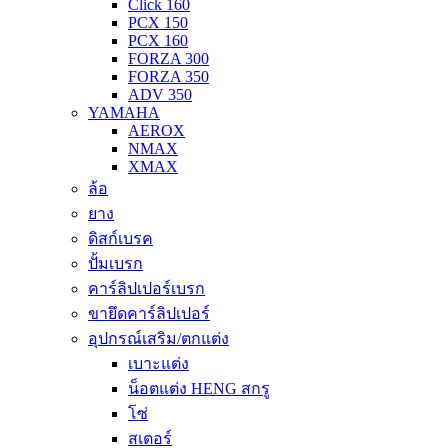
Click 160
PCX 150
PCX 160
FORZA 300
FORZA 350
ADV 350
YAMAHA
AEROX
NMAX
XMAX
ล้อ
ยาง
ดิสก์เบรค
ปั้มเบรก
คาร์ลิปเปอร์เบรก
ขายึดคาร์ลิปเปอร์
อุปกรณ์เสริม/ตกแต่ง
เบาะแต่ง
น็อตแต่ง HENG สกรู
โซ่
สเตอร์