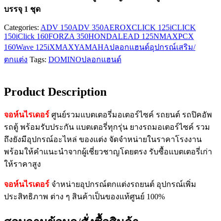
บรรจุ 1 ชุด
Categories:
ADV 150
ADV 350
AEROX
CLICK 125i
CLICK
150i
Click 160
FORZA 350
HONDA
LEAD 125
NMAX
PCX
160
Wave 125i
XMAX
YAMAHA
ปลอกแฮนด์
อุปกรณ์เสริม/
ตกแต่ง
Tags:
DOMINO
ปลอกแฮนด์
Product Description
จอห์นไรเดอร์
ศูนย์รวมแบตเตอรี่มอเตอร์ไซค์ รถยนต์ รถปิคอัพ
รถตู้ พร้อมรับประกัน แบตเตอรี่ทุกรุ่น ยางรถมอเตอร์ไซค์ รวม
ถึงยังมีอุปกรณ์อะไหล่ ของแต่ง จัดจำหน่ายในราคาโรงงาน
พร้อมให้คำแนะนำจากผู้เชี่ยวชาญโดยตรง รับซื้อแบตเตอรี่เก่า
ให้ราคาสูง
จอห์นไรเดอร์
จำหน่ายอุปกรณ์ตกแต่งรถยนต์ อุปกรณ์เพิ่ม
ประสิทธิภาพ ต่าง ๆ สินค้าเป็นของแท้ศูนย์ 100%