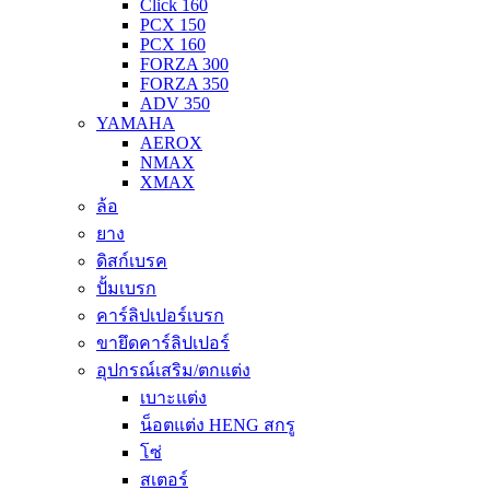
Click 160
PCX 150
PCX 160
FORZA 300
FORZA 350
ADV 350
YAMAHA
AEROX
NMAX
XMAX
ล้อ
ยาง
ดิสก์เบรค
ปั้มเบรก
คาร์ลิปเปอร์เบรก
ขายึดคาร์ลิปเปอร์
อุปกรณ์เสริม/ตกแต่ง
เบาะแต่ง
น็อตแต่ง HENG สกรู
โซ่
สเตอร์