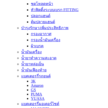
ชุดโหลดหน้า
หัวฟิตติ้งระบบเบรก FITTING
ปลอกแฮนด์
ตุ้มปลายแฮนด์
บำรุงรักษา/เพิ่มประสิทธิภาพ
กรองอากาศ
กรองน้ำมันเครื่อง
ผ้าเบรค
น้ำมันเครื่อง
น้ำยาทำความสะอาด
น้ำยาหล่อเย็น
น้ำมันเฟืองท้าย
แบตเตอรรี่รถยนต์
3K
Amaron
GS
PUMA
YUASA
แบตเตอรรี่มอเตอร์ไซค์