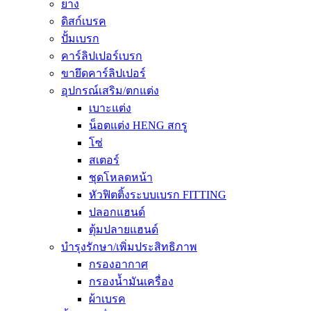
ยาง
ดิสก์เบรค
ปั้มเบรก
คาร์ลิปเปอร์เบรก
ขายึดคาร์ลิปเปอร์
อุปกรณ์เสริม/ตกแต่ง
เบาะแต่ง
น็อตแต่ง HENG สกรู
โซ่
สเตอร์
ชุดโหลดหน้า
หัวฟิตติ้งระบบเบรก FITTING
ปลอกแฮนด์
ตุ้มปลายแฮนด์
บำรุงรักษา/เพิ่มประสิทธิภาพ
กรองอากาศ
กรองน้ำมันเครื่อง
ผ้าเบรค