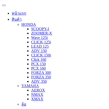
หน้าแรก
สินค้า
HONDA
SCOOPY-I
ZOOMER-X
Wave 125i
CLICK 125i
LEAD 125
ADV 150
CLICK 150i
Click 160
PCX 150
PCX 160
FORZA 300
FORZA 350
ADV 350
YAMAHA
AEROX
NMAX
XMAX
ล้อ