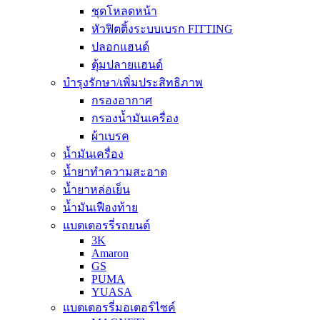
ชุดโหลดหน้า
หัวฟิตติ้งระบบเบรก FITTING
ปลอกแฮนด์
ตุ้มปลายแฮนด์
บำรุงรักษา/เพิ่มประสิทธิภาพ
กรองอากาศ
กรองน้ำมันเครื่อง
ผ้าเบรค
น้ำมันเครื่อง
น้ำยาทำความสะอาด
น้ำยาหล่อเย็น
น้ำมันเฟืองท้าย
แบตเตอรรี่รถยนต์
3K
Amaron
GS
PUMA
YUASA
แบตเตอรรี่มอเตอร์ไซค์