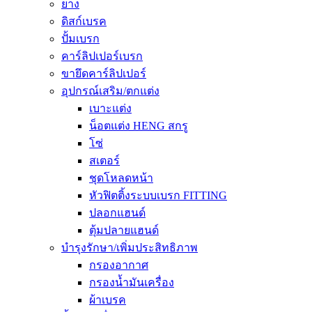
ยาง
ดิสก์เบรค
ปั้มเบรก
คาร์ลิปเปอร์เบรก
ขายึดคาร์ลิปเปอร์
อุปกรณ์เสริม/ตกแต่ง
เบาะแต่ง
น็อตแต่ง HENG สกรู
โซ่
สเตอร์
ชุดโหลดหน้า
หัวฟิตติ้งระบบเบรก FITTING
ปลอกแฮนด์
ตุ้มปลายแฮนด์
บำรุงรักษา/เพิ่มประสิทธิภาพ
กรองอากาศ
กรองน้ำมันเครื่อง
ผ้าเบรค