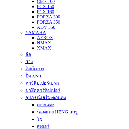
Click 160
PCX 150
PCX 160
FORZA 300
FORZA 350
ADV 350
YAMAHA
AEROX
NMAX
XMAX
ล้อ
ยาง
ดิสก์เบรค
ปั้มเบรก
คาร์ลิปเปอร์เบรก
ขายึดคาร์ลิปเปอร์
อุปกรณ์เสริม/ตกแต่ง
เบาะแต่ง
น็อตแต่ง HENG สกรู
โซ่
สเตอร์