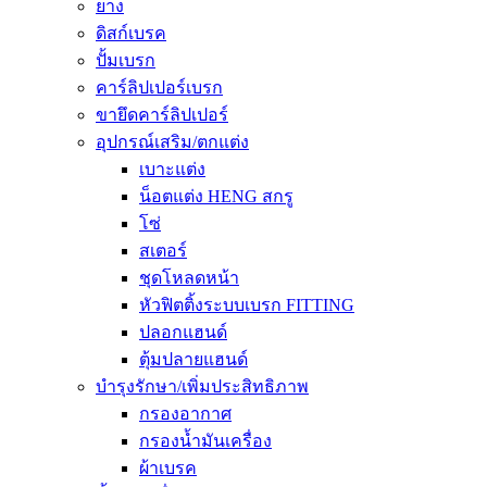
ยาง
ดิสก์เบรค
ปั้มเบรก
คาร์ลิปเปอร์เบรก
ขายึดคาร์ลิปเปอร์
อุปกรณ์เสริม/ตกแต่ง
เบาะแต่ง
น็อตแต่ง HENG สกรู
โซ่
สเตอร์
ชุดโหลดหน้า
หัวฟิตติ้งระบบเบรก FITTING
ปลอกแฮนด์
ตุ้มปลายแฮนด์
บำรุงรักษา/เพิ่มประสิทธิภาพ
กรองอากาศ
กรองน้ำมันเครื่อง
ผ้าเบรค