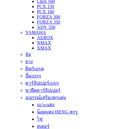
Click 160
PCX 150
PCX 160
FORZA 300
FORZA 350
ADV 350
YAMAHA
AEROX
NMAX
XMAX
ล้อ
ยาง
ดิสก์เบรค
ปั้มเบรก
คาร์ลิปเปอร์เบรก
ขายึดคาร์ลิปเปอร์
อุปกรณ์เสริม/ตกแต่ง
เบาะแต่ง
น็อตแต่ง HENG สกรู
โซ่
สเตอร์