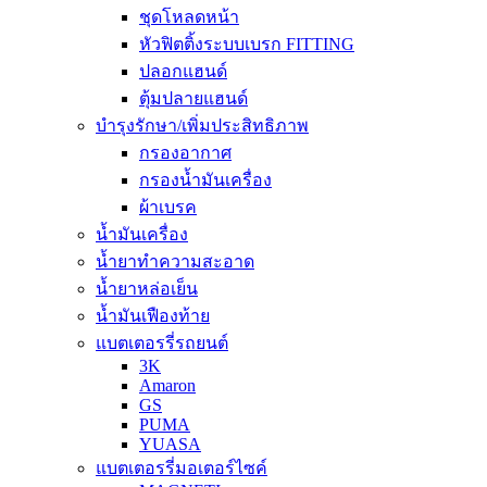
ชุดโหลดหน้า
หัวฟิตติ้งระบบเบรก FITTING
ปลอกแฮนด์
ตุ้มปลายแฮนด์
บำรุงรักษา/เพิ่มประสิทธิภาพ
กรองอากาศ
กรองน้ำมันเครื่อง
ผ้าเบรค
น้ำมันเครื่อง
น้ำยาทำความสะอาด
น้ำยาหล่อเย็น
น้ำมันเฟืองท้าย
แบตเตอรรี่รถยนต์
3K
Amaron
GS
PUMA
YUASA
แบตเตอรรี่มอเตอร์ไซค์