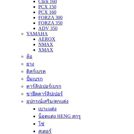
Click 160
PCX 150
PCX 160
FORZA 300
FORZA 350
ADV 350
YAMAHA
AEROX
NMAX
XMAX
ล้อ
ยาง
ดิสก์เบรค
ปั้มเบรก
คาร์ลิปเปอร์เบรก
ขายึดคาร์ลิปเปอร์
อุปกรณ์เสริม/ตกแต่ง
เบาะแต่ง
น็อตแต่ง HENG สกรู
โซ่
สเตอร์