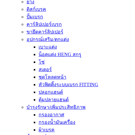
ยาง
ดิสก์เบรค
ปั้มเบรก
คาร์ลิปเปอร์เบรก
ขายึดคาร์ลิปเปอร์
อุปกรณ์เสริม/ตกแต่ง
เบาะแต่ง
น็อตแต่ง HENG สกรู
โซ่
สเตอร์
ชุดโหลดหน้า
หัวฟิตติ้งระบบเบรก FITTING
ปลอกแฮนด์
ตุ้มปลายแฮนด์
บำรุงรักษา/เพิ่มประสิทธิภาพ
กรองอากาศ
กรองน้ำมันเครื่อง
ผ้าเบรค