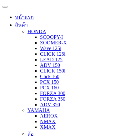
หน้าแรก
สินค้า
HONDA
SCOOPY-I
ZOOMER-X
Wave 125i
CLICK 125i
LEAD 125
ADV 150
CLICK 150i
Click 160
PCX 150
PCX 160
FORZA 300
FORZA 350
ADV 350
YAMAHA
AEROX
NMAX
XMAX
ล้อ