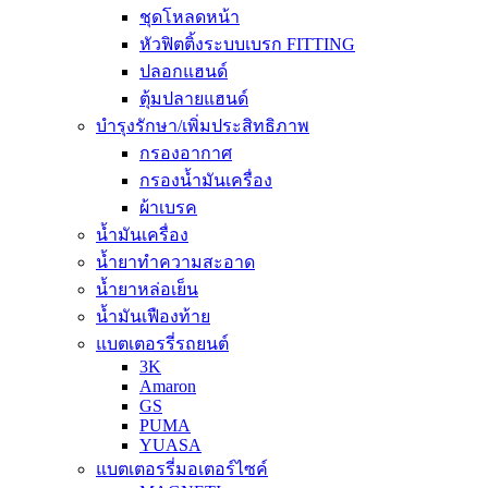
ชุดโหลดหน้า
หัวฟิตติ้งระบบเบรก FITTING
ปลอกแฮนด์
ตุ้มปลายแฮนด์
บำรุงรักษา/เพิ่มประสิทธิภาพ
กรองอากาศ
กรองน้ำมันเครื่อง
ผ้าเบรค
น้ำมันเครื่อง
น้ำยาทำความสะอาด
น้ำยาหล่อเย็น
น้ำมันเฟืองท้าย
แบตเตอรรี่รถยนต์
3K
Amaron
GS
PUMA
YUASA
แบตเตอรรี่มอเตอร์ไซค์