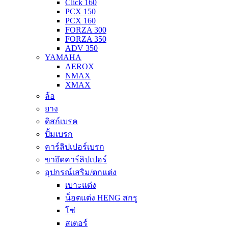
Click 160
PCX 150
PCX 160
FORZA 300
FORZA 350
ADV 350
YAMAHA
AEROX
NMAX
XMAX
ล้อ
ยาง
ดิสก์เบรค
ปั้มเบรก
คาร์ลิปเปอร์เบรก
ขายึดคาร์ลิปเปอร์
อุปกรณ์เสริม/ตกแต่ง
เบาะแต่ง
น็อตแต่ง HENG สกรู
โซ่
สเตอร์