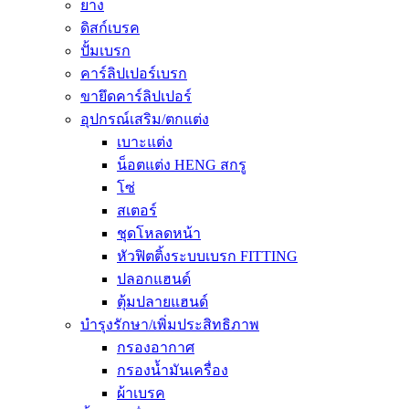
ยาง
ดิสก์เบรค
ปั้มเบรก
คาร์ลิปเปอร์เบรก
ขายึดคาร์ลิปเปอร์
อุปกรณ์เสริม/ตกแต่ง
เบาะแต่ง
น็อตแต่ง HENG สกรู
โซ่
สเตอร์
ชุดโหลดหน้า
หัวฟิตติ้งระบบเบรก FITTING
ปลอกแฮนด์
ตุ้มปลายแฮนด์
บำรุงรักษา/เพิ่มประสิทธิภาพ
กรองอากาศ
กรองน้ำมันเครื่อง
ผ้าเบรค