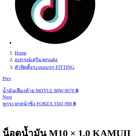
Home
อุปกรณ์เสริม/ตกแต่ง
หัวฟิตติ้งระบบเบรก FITTING
Prev
น้ำมันเฟืองท้าย MOTUL 80W-90
70
฿
Next
หูกระจกหน้าซิ่ง FORZA 350
1,990
฿
น็อตน้ำมัน M10 × 1.0 KAMUII