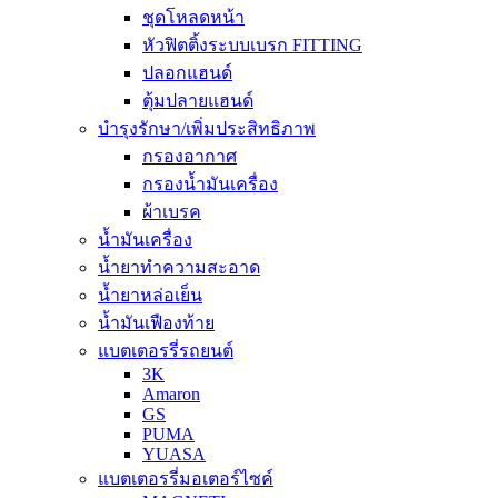
ชุดโหลดหน้า
หัวฟิตติ้งระบบเบรก FITTING
ปลอกแฮนด์
ตุ้มปลายแฮนด์
บำรุงรักษา/เพิ่มประสิทธิภาพ
กรองอากาศ
กรองน้ำมันเครื่อง
ผ้าเบรค
น้ำมันเครื่อง
น้ำยาทำความสะอาด
น้ำยาหล่อเย็น
น้ำมันเฟืองท้าย
แบตเตอรรี่รถยนต์
3K
Amaron
GS
PUMA
YUASA
แบตเตอรรี่มอเตอร์ไซค์