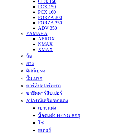
Click 160
PCX 150
PCX 160
FORZA 300
FORZA 350
ADV 350
YAMAHA
AEROX
NMAX
XMAX
ล้อ
ยาง
ดิสก์เบรค
ปั้มเบรก
คาร์ลิปเปอร์เบรก
ขายึดคาร์ลิปเปอร์
อุปกรณ์เสริม/ตกแต่ง
เบาะแต่ง
น็อตแต่ง HENG สกรู
โซ่
สเตอร์