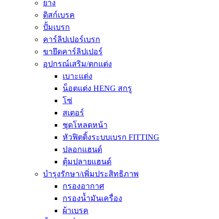
ยาง
ดิสก์เบรค
ปั้มเบรก
คาร์ลิปเปอร์เบรก
ขายึดคาร์ลิปเปอร์
อุปกรณ์เสริม/ตกแต่ง
เบาะแต่ง
น็อตแต่ง HENG สกรู
โซ่
สเตอร์
ชุดโหลดหน้า
หัวฟิตติ้งระบบเบรก FITTING
ปลอกแฮนด์
ตุ้มปลายแฮนด์
บำรุงรักษา/เพิ่มประสิทธิภาพ
กรองอากาศ
กรองน้ำมันเครื่อง
ผ้าเบรค