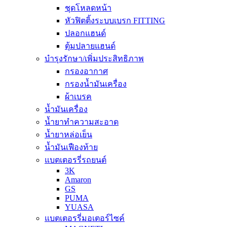
ชุดโหลดหน้า
หัวฟิตติ้งระบบเบรก FITTING
ปลอกแฮนด์
ตุ้มปลายแฮนด์
บำรุงรักษา/เพิ่มประสิทธิภาพ
กรองอากาศ
กรองน้ำมันเครื่อง
ผ้าเบรค
น้ำมันเครื่อง
น้ำยาทำความสะอาด
น้ำยาหล่อเย็น
น้ำมันเฟืองท้าย
แบตเตอรรี่รถยนต์
3K
Amaron
GS
PUMA
YUASA
แบตเตอรรี่มอเตอร์ไซค์