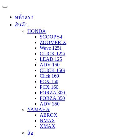
หน้าแรก
สินค้า
HONDA
SCOOPY-I
ZOOMER-X
Wave 125i
CLICK 125i
LEAD 125
ADV 150
CLICK 150i
Click 160
PCX 150
PCX 160
FORZA 300
FORZA 350
ADV 350
YAMAHA
AEROX
NMAX
XMAX
ล้อ