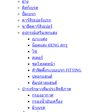
ยาง
ดิสก์เบรค
ปั้มเบรก
คาร์ลิปเปอร์เบรก
ขายึดคาร์ลิปเปอร์
อุปกรณ์เสริม/ตกแต่ง
เบาะแต่ง
น็อตแต่ง HENG สกรู
โซ่
สเตอร์
ชุดโหลดหน้า
หัวฟิตติ้งระบบเบรก FITTING
ปลอกแฮนด์
ตุ้มปลายแฮนด์
บำรุงรักษา/เพิ่มประสิทธิภาพ
กรองอากาศ
กรองน้ำมันเครื่อง
ผ้าเบรค