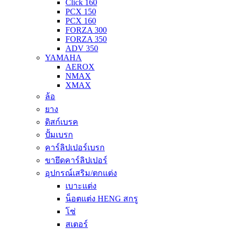
Click 160
PCX 150
PCX 160
FORZA 300
FORZA 350
ADV 350
YAMAHA
AEROX
NMAX
XMAX
ล้อ
ยาง
ดิสก์เบรค
ปั้มเบรก
คาร์ลิปเปอร์เบรก
ขายึดคาร์ลิปเปอร์
อุปกรณ์เสริม/ตกแต่ง
เบาะแต่ง
น็อตแต่ง HENG สกรู
โซ่
สเตอร์