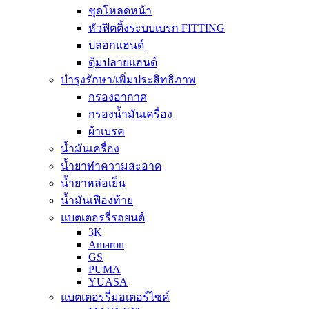
ชุดโหลดหน้า
หัวฟิตติ้งระบบเบรก FITTING
ปลอกแฮนด์
ตุ้มปลายแฮนด์
บำรุงรักษา/เพิ่มประสิทธิภาพ
กรองอากาศ
กรองน้ำมันเครื่อง
ผ้าเบรค
น้ำมันเครื่อง
น้ำยาทำความสะอาด
น้ำยาหล่อเย็น
น้ำมันเฟืองท้าย
แบตเตอรรี่รถยนต์
3K
Amaron
GS
PUMA
YUASA
แบตเตอรรี่มอเตอร์ไซค์