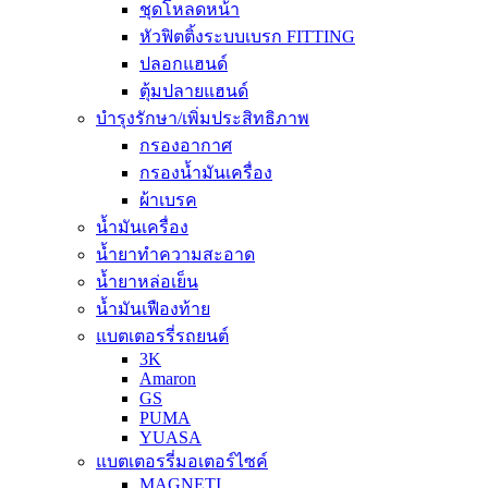
ชุดโหลดหน้า
หัวฟิตติ้งระบบเบรก FITTING
ปลอกแฮนด์
ตุ้มปลายแฮนด์
บำรุงรักษา/เพิ่มประสิทธิภาพ
กรองอากาศ
กรองน้ำมันเครื่อง
ผ้าเบรค
น้ำมันเครื่อง
น้ำยาทำความสะอาด
น้ำยาหล่อเย็น
น้ำมันเฟืองท้าย
แบตเตอรรี่รถยนต์
3K
Amaron
GS
PUMA
YUASA
แบตเตอรรี่มอเตอร์ไซค์
MAGNETI