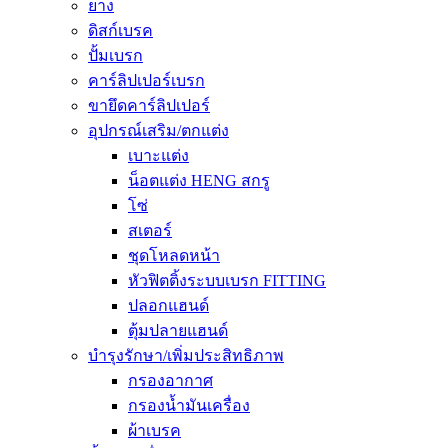
ยาง
ดิสก์เบรค
ปั้มเบรก
คาร์ลิปเปอร์เบรก
ขายึดคาร์ลิปเปอร์
อุปกรณ์เสริม/ตกแต่ง
เบาะแต่ง
น็อตแต่ง HENG สกรู
โซ่
สเตอร์
ชุดโหลดหน้า
หัวฟิตติ้งระบบเบรก FITTING
ปลอกแฮนด์
ตุ้มปลายแฮนด์
บำรุงรักษา/เพิ่มประสิทธิภาพ
กรองอากาศ
กรองน้ำมันเครื่อง
ผ้าเบรค