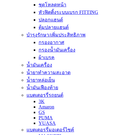
ชุดโหลดหน้า
หัวฟิตติ้งระบบเบรก FITTING
ปลอกแฮนด์
ตุ้มปลายแฮนด์
บำรุงรักษา/เพิ่มประสิทธิภาพ
กรองอากาศ
กรองน้ำมันเครื่อง
ผ้าเบรค
น้ำมันเครื่อง
น้ำยาทำความสะอาด
น้ำยาหล่อเย็น
น้ำมันเฟืองท้าย
แบตเตอรรี่รถยนต์
3K
Amaron
GS
PUMA
YUASA
แบตเตอรรี่มอเตอร์ไซค์