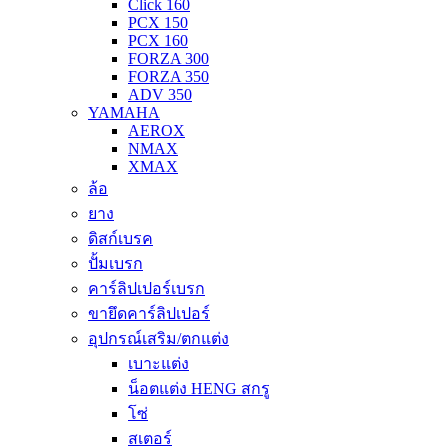
Click 160
PCX 150
PCX 160
FORZA 300
FORZA 350
ADV 350
YAMAHA
AEROX
NMAX
XMAX
ล้อ
ยาง
ดิสก์เบรค
ปั้มเบรก
คาร์ลิปเปอร์เบรก
ขายึดคาร์ลิปเปอร์
อุปกรณ์เสริม/ตกแต่ง
เบาะแต่ง
น็อตแต่ง HENG สกรู
โซ่
สเตอร์