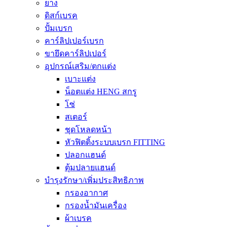
ยาง
ดิสก์เบรค
ปั้มเบรก
คาร์ลิปเปอร์เบรก
ขายึดคาร์ลิปเปอร์
อุปกรณ์เสริม/ตกแต่ง
เบาะแต่ง
น็อตแต่ง HENG สกรู
โซ่
สเตอร์
ชุดโหลดหน้า
หัวฟิตติ้งระบบเบรก FITTING
ปลอกแฮนด์
ตุ้มปลายแฮนด์
บำรุงรักษา/เพิ่มประสิทธิภาพ
กรองอากาศ
กรองน้ำมันเครื่อง
ผ้าเบรค