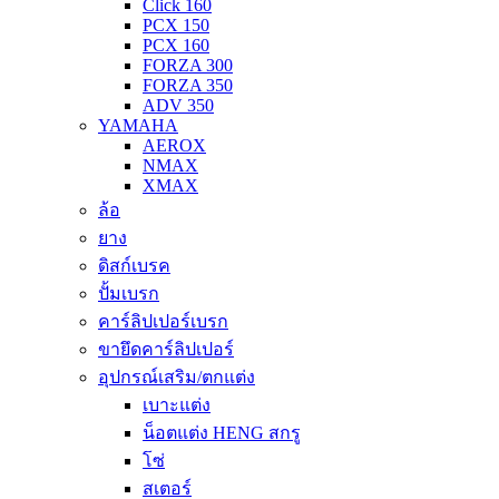
Click 160
PCX 150
PCX 160
FORZA 300
FORZA 350
ADV 350
YAMAHA
AEROX
NMAX
XMAX
ล้อ
ยาง
ดิสก์เบรค
ปั้มเบรก
คาร์ลิปเปอร์เบรก
ขายึดคาร์ลิปเปอร์
อุปกรณ์เสริม/ตกแต่ง
เบาะแต่ง
น็อตแต่ง HENG สกรู
โซ่
สเตอร์