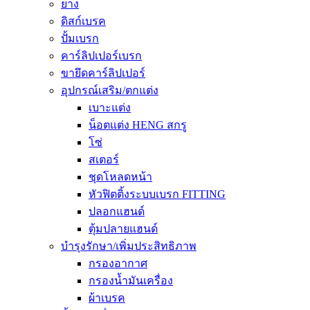
ยาง
ดิสก์เบรค
ปั้มเบรก
คาร์ลิปเปอร์เบรก
ขายึดคาร์ลิปเปอร์
อุปกรณ์เสริม/ตกแต่ง
เบาะแต่ง
น็อตแต่ง HENG สกรู
โซ่
สเตอร์
ชุดโหลดหน้า
หัวฟิตติ้งระบบเบรก FITTING
ปลอกแฮนด์
ตุ้มปลายแฮนด์
บำรุงรักษา/เพิ่มประสิทธิภาพ
กรองอากาศ
กรองน้ำมันเครื่อง
ผ้าเบรค