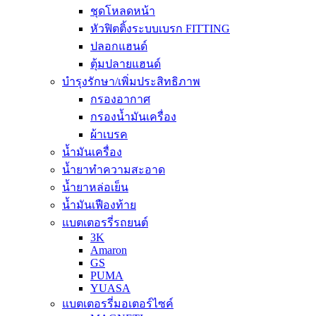
ชุดโหลดหน้า
หัวฟิตติ้งระบบเบรก FITTING
ปลอกแฮนด์
ตุ้มปลายแฮนด์
บำรุงรักษา/เพิ่มประสิทธิภาพ
กรองอากาศ
กรองน้ำมันเครื่อง
ผ้าเบรค
น้ำมันเครื่อง
น้ำยาทำความสะอาด
น้ำยาหล่อเย็น
น้ำมันเฟืองท้าย
แบตเตอรรี่รถยนต์
3K
Amaron
GS
PUMA
YUASA
แบตเตอรรี่มอเตอร์ไซค์