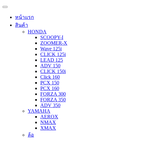
หน้าแรก
สินค้า
HONDA
SCOOPY-I
ZOOMER-X
Wave 125i
CLICK 125i
LEAD 125
ADV 150
CLICK 150i
Click 160
PCX 150
PCX 160
FORZA 300
FORZA 350
ADV 350
YAMAHA
AEROX
NMAX
XMAX
ล้อ