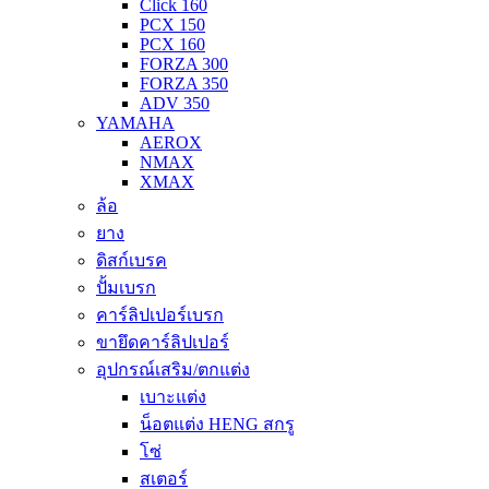
Click 160
PCX 150
PCX 160
FORZA 300
FORZA 350
ADV 350
YAMAHA
AEROX
NMAX
XMAX
ล้อ
ยาง
ดิสก์เบรค
ปั้มเบรก
คาร์ลิปเปอร์เบรก
ขายึดคาร์ลิปเปอร์
อุปกรณ์เสริม/ตกแต่ง
เบาะแต่ง
น็อตแต่ง HENG สกรู
โซ่
สเตอร์