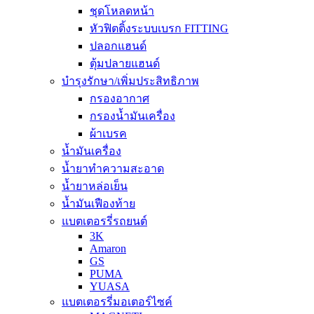
ชุดโหลดหน้า
หัวฟิตติ้งระบบเบรก FITTING
ปลอกแฮนด์
ตุ้มปลายแฮนด์
บำรุงรักษา/เพิ่มประสิทธิภาพ
กรองอากาศ
กรองน้ำมันเครื่อง
ผ้าเบรค
น้ำมันเครื่อง
น้ำยาทำความสะอาด
น้ำยาหล่อเย็น
น้ำมันเฟืองท้าย
แบตเตอรรี่รถยนต์
3K
Amaron
GS
PUMA
YUASA
แบตเตอรรี่มอเตอร์ไซค์