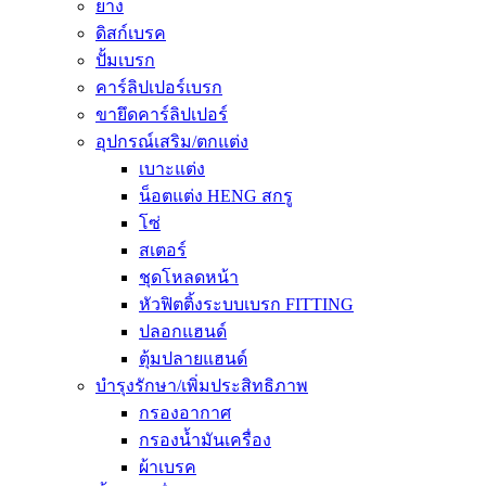
ยาง
ดิสก์เบรค
ปั้มเบรก
คาร์ลิปเปอร์เบรก
ขายึดคาร์ลิปเปอร์
อุปกรณ์เสริม/ตกแต่ง
เบาะแต่ง
น็อตแต่ง HENG สกรู
โซ่
สเตอร์
ชุดโหลดหน้า
หัวฟิตติ้งระบบเบรก FITTING
ปลอกแฮนด์
ตุ้มปลายแฮนด์
บำรุงรักษา/เพิ่มประสิทธิภาพ
กรองอากาศ
กรองน้ำมันเครื่อง
ผ้าเบรค